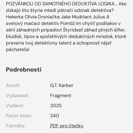
POZVÁNKOU OD SAMOTNÉHO DEDUKTÍVA LOGIKA... Ako
získajú títo štyria mladí pátrači odznak detektíva?
Hekerka Olivia Drsniačka Jake Mudrlant Julius A
svetový mačací detektív Pomôž im chytiť podliakov v
sérii záhadných prípadov! Štyridsať záhad plných šifier,
bludísk, tipov a spoľahlivých dedukčných mriežok, ktoré
preveria tvoj detektívny talent a schopnosť nájsť
páchateľa!
Podrobnosti
Autoři:
G.T. Karber
Vydavatel:
Fragment
Vydáno:
2025
Počet stran:
240
Formáty:
PDF pro čtečky