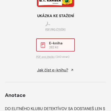
UKÁZKA KE STAŽENÍ
PDF PRO ČTEČKY
E-kniha
282 Kč
PDF pro čtečky
(240 stran)
Jak číst e-knihu?
Anotace
DO ELITNÉHO KLUBU DETEKTÍVOV SA DOSTANEŠ LEN S