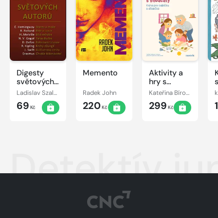
Digesty
Memento
Aktivity a
světových
hry s
autorů
vnoučaty
Ladislav Szalai, Romana Szalaiová
Radek John
Kateřina Bírová
k
69
220
299
Kč
Kč
Kč
Detektív ju