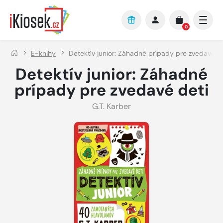
Přejít na hlavní obsah
0
E-knihy
Detektív junior: Záhadné prípady pre zvedavé de
Detektív junior: Záhadné
prípady pre zvedavé deti
G.T. Karber