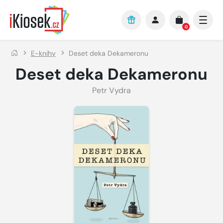
Přejít na hlavní obsah
0
E-knihy
Deset deka Dekameronu
Deset deka Dekameronu
Petr Vydra