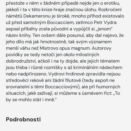
přestože v něm v žádném případě nejde jen o erotiku,
jakkoli i ta v této knize hraje značnou úlohu. Rozkročení
námětů Dekameronu je široké, mnoho příhod existovalo
už před samotným Boccacciem, zatímco Petr Vydra
sepsal příběhy zcela původní a vypůjčil si „jenom“
název knihy. Ten ovšem dále posunul, aby dal najevo, že
jeho dílo má jak hmotnostně, tak svým významem
menší váhu než Mistrovo opus magnum. Autorovy
povídky se tedy netočí jen okolo milostných
dobrodružství, ačkoli i na ty dojde, ale jejich tématem
jsou třeba i různé rozmíšky s až kriminálním nádechem
nebo nadpřirozeno. Vydrovi hrdinové zpravidla nejsou
středověcí rekové ani žádní filutové (tedy aspoň ne
srovnatelní s těmi Boccacciovými), ale při humorných
situacích, jaké zažívají, si můžeme s úsměvem říct: „To
by se mohlo stát i mně.“
Podrobnosti