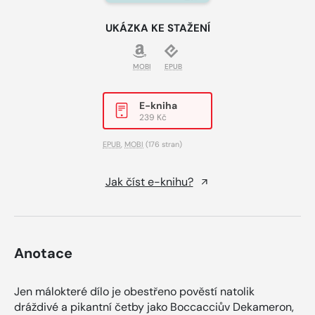
UKÁZKA KE STAŽENÍ
MOBI
EPUB
E-kniha
239 Kč
EPUB
,
MOBI
(176 stran)
Jak číst e-knihu?
Anotace
Jen málokteré dílo je obestřeno pověstí natolik
dráždivé a pikantní četby jako Boccacciův Dekameron,