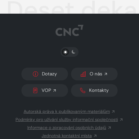
Deset dek
PŘEPNOUT SVĚTLÝ/TMAVÝ REŽIM
Dotazy
O nás
VOP
Kontakty
Autorská práva k publikovaným materiálům
Podmínky pro užívání služby informační společnosti
Informace o zpracování osobních údajů
Jednotná kontaktní místa