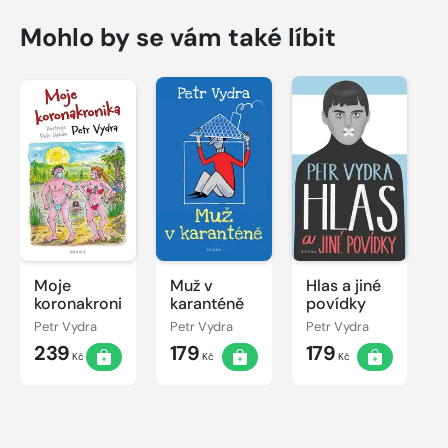
Mohlo by se vám také líbit
Moje
Muž v
Hlas a jiné
koronakronika
karanténě
povídky
Petr Vydra
Petr Vydra
Petr Vydra
239
179
179
Kč
Kč
Kč