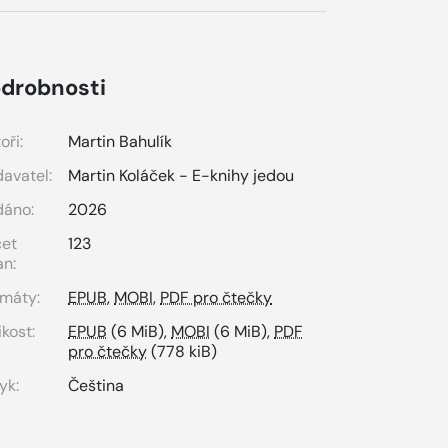
drobnosti
oři:
Martin Bahulík
avatel:
Martin Koláček - E-knihy jedou
dáno:
2026
čet
123
an:
máty:
EPUB
,
MOBI
,
PDF pro čtečky
ikost:
EPUB
(6 MiB),
MOBI
(6 MiB),
PDF
pro čtečky
(778 kiB)
yk:
Čeština