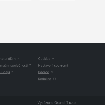
materiálům
Cookies
rmační společnosti
Nastavení soukromí
h údajů
Inzerce
Redakce
Vysázeno
Grand IT s.r.o.