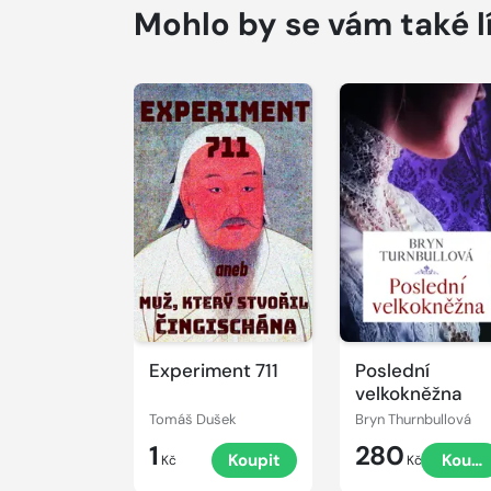
Mohlo by se vám také l
Experiment 711
Poslední
velkokněžna
Tomáš Dušek
Bryn Thurnbullová
1
280
Koupit
Koupi
Kč
Kč