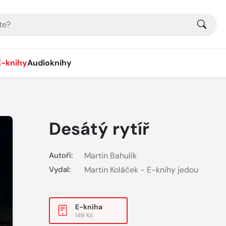
E-knihy
Audioknihy
Desátý rytíř
Autoři:
Martin Bahulík
Vydal:
Martin Koláček - E-knihy jedou
E-kniha
149 Kč