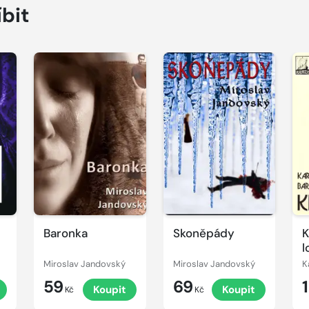
íbit
Baronka
Skoněpády
K
l
Miroslav Jandovský
Miroslav Jandovský
K
59
69
t
Koupit
Koupit
Kč
Kč