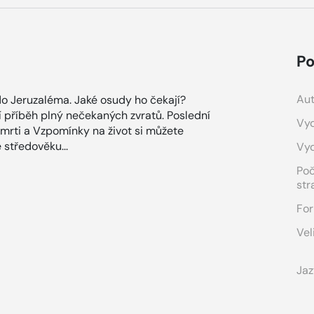
Po
Aut
do Jeruzaléma. Jaké osudy ho čekají?
í příběh plný nečekaných zvratů. Poslední
Vyd
mrti a Vzpomínky na život si můžete
středověku...
Vy
Po
str
For
Vel
Jaz