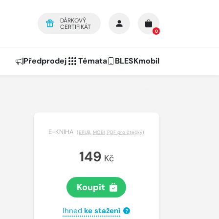
DÁRKOVÝ
CERTIFIKÁT
0
Předprodej
Témata
BLESKmobil
E-KNIHA
(
EPUB
,
MOBI
,
PDF pro čtečky
)
149
Kč
Koupit
Ihned
ke stažení
?