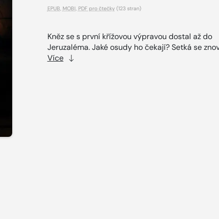
EPUB
,
MOBI
,
PDF pro čtečky
(123 stran)
Kněz se s první křížovou výpravou dostal až do
Jeruzaléma. Jaké osudy ho čekají? Setká se znov
Více