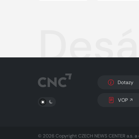
Desát
Dotazy
PŘEPNOUT SVĚTLÝ/TMAVÝ REŽIM
VOP
© 2026 Copyright
CZECH NEWS CENTER a.s.
a 