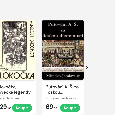
Další
lokočka,
Putování A. Š. za
Lásky
ovecké legendy
lidskou
Napoleon
důstojností
Bonaparta
arel Bartošek
Miroslav Jandovský
Jane Banksov
129
69
99
Koupit
Koupit
K
Kč
Kč
Kč