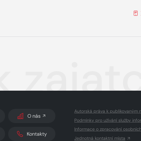
 zajatc
Autorská práva k publikovaným 
O nás
Podmínky pro užívání služby info
Informace o zpracování osobníc
Kontakty
Jednotná kontaktní místa