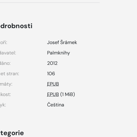
drobnosti
oři:
Josef Šrámek
avatel:
Palmknihy
dáno:
2012
et stran:
106
máty:
EPUB
ikost:
EPUB
(1 MiB)
yk:
Čeština
tegorie