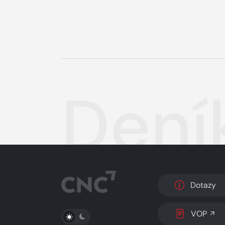
Deník
Dotazy
PŘEPNOUT SVĚTLÝ/TMAVÝ REŽIM
VOP