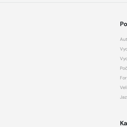
Po
Aut
Vyd
Vy
Poč
For
Vel
Jaz
Ka