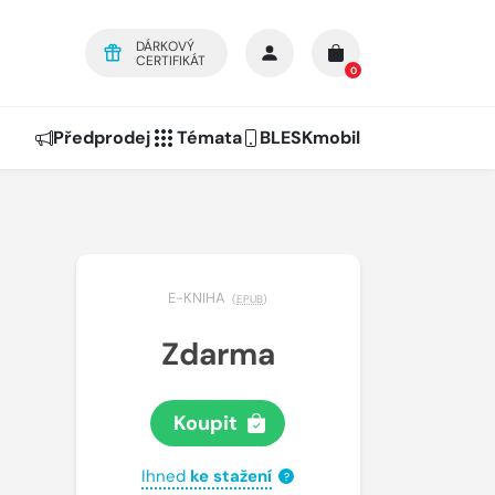
DÁRKOVÝ
CERTIFIKÁT
0
Předprodej
Témata
BLESKmobil
E-KNIHA
(
EPUB
)
Zdarma
Koupit
Ihned
ke stažení
?