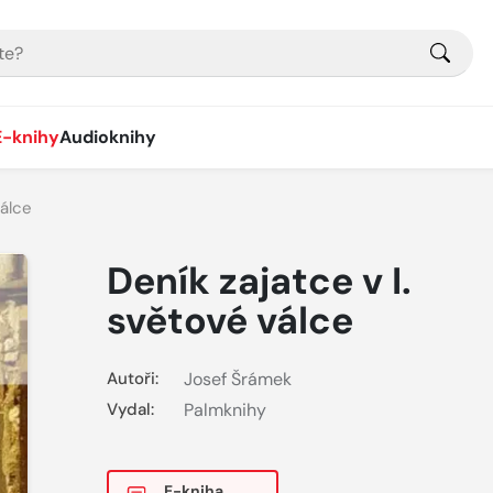
E-knihy
Audioknihy
válce
Deník zajatce v I.
světové válce
Autoři:
Josef Šrámek
Vydal:
Palmknihy
E-kniha