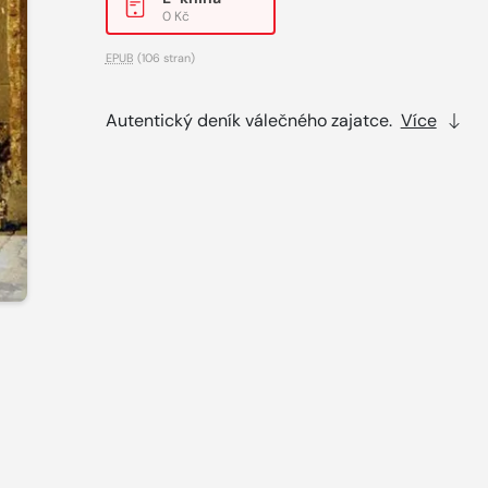
0 Kč
EPUB
(106 stran)
Autentický deník válečného zajatce.
Více