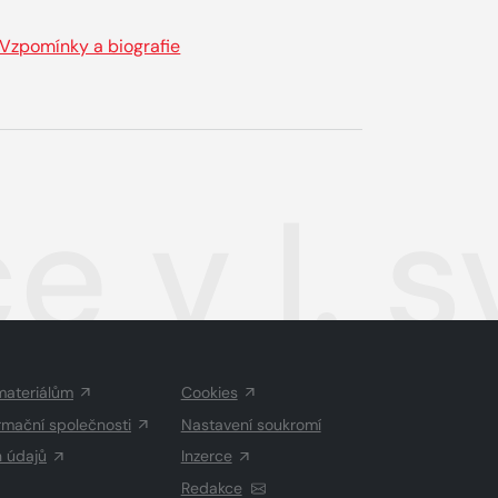
Vzpomínky a biografie
e v I. 
materiálům
Cookies
rmační společnosti
Nastavení soukromí
h údajů
Inzerce
Redakce