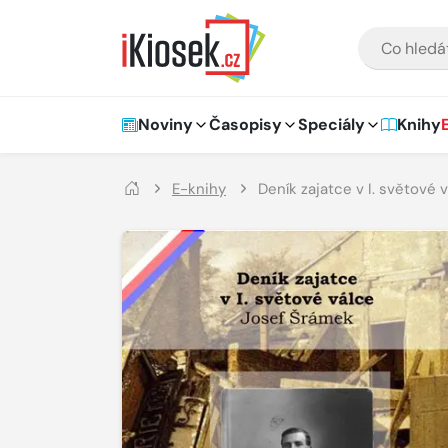
Přejít na hlavní obsah
VYHLEDÁVÁNÍ
Hlavní navigace
Noviny
Časopisy
Speciály
Knihy
E-knihy
Deník zajatce v I. světové 