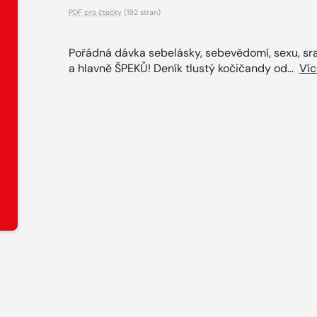
PDF pro čtečky
(192 stran)
Pořádná dávka sebelásky, sebevědomí, sexu, sra
a hlavně ŠPEKŮ! Deník tlustý kočičandy od...
Víc