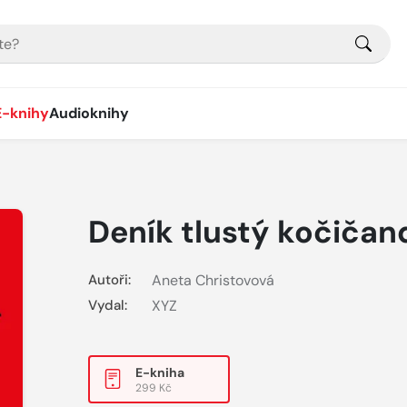
E-knihy
Audioknihy
Deník tlustý kočičan
Autoři:
Aneta Christovová
Vydal:
XYZ
E-kniha
299 Kč