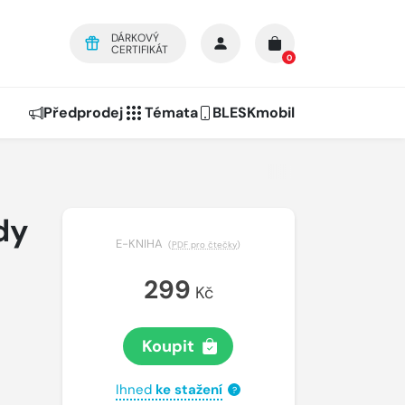
DÁRKOVÝ
CERTIFIKÁT
0
Předprodej
Témata
BLESKmobil
dy
E-KNIHA
(
PDF pro čtečky
)
299
Kč
Koupit
Ihned
ke stažení
?