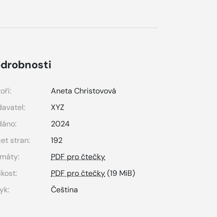
drobnosti
oři:
Aneta Christovová
avatel:
XYZ
dáno:
2024
et stran:
192
máty:
PDF pro čtečky
ikost:
PDF pro čtečky
(19 MiB)
yk:
Čeština