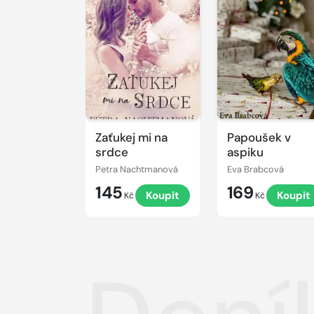
Zaťukej mi na
Papoušek v
srdce
aspiku
Petra Nachtmanová
Eva Brabcová
145
169
Koupit
Koupit
Kč
Kč