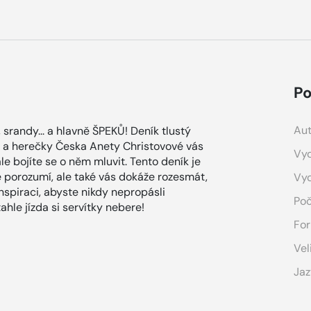
Po
Aut
srandy... a hlavně ŠPEKŮ! Deník tlustý
 a herečky Česka Anety Christovové vás
Vyd
le bojíte se o něm mluvit. Tento deník je
e porozumí, ale také vás dokáže rozesmát,
Vy
inspiraci, abyste nikdy nepropásli
Poč
tahle jízda si servítky nebere!
For
Vel
Jaz