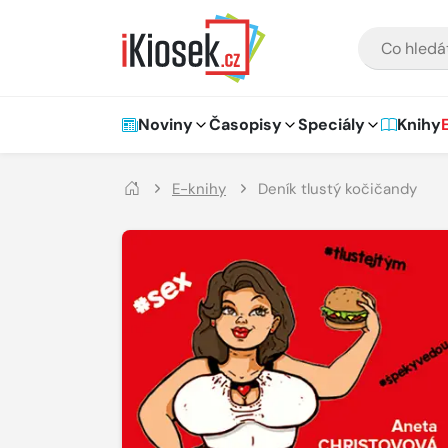
Přejít na hlavní obsah
VYHLEDÁVÁNÍ
Hlavní navigace
Noviny
Časopisy
Speciály
Knihy
E-knihy
Deník tlustý kočičandy