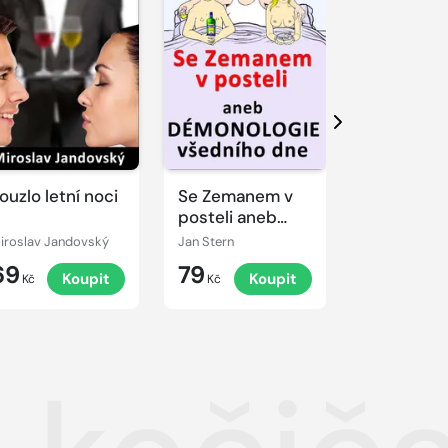
Další
ouzlo letní noci
Se Zemanem v
Staré řeck
posteli aneb
a pověsti 
démonologie
děti
iroslav Jandovský
Jan Stern
Eislerová Jan
všedního dne
69
79
179
Koupit
Koupit
K
Kč
Kč
Kč