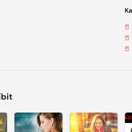
Ka
íbit