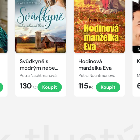
Svůdkyně s
Hodinová
K
modrým nebem
manželka Eva
nad hlavou
Petra Nachtmanová
Petra Nachtmanová
M
130
115
Koupit
Koupit
Kč
Kč