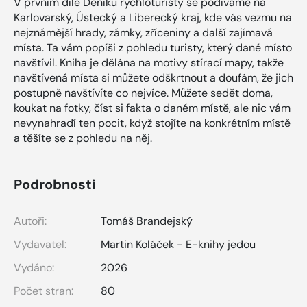
V prvním díle Deníku rychloturisty se podíváme na
Karlovarský, Ústecký a Liberecký kraj, kde vás vezmu na
nejznámější hrady, zámky, zříceniny a další zajímavá
místa. Ta vám popíši z pohledu turisty, který dané místo
navštívil. Kniha je dělána na motivy stírací mapy, takže
navštívená místa si můžete odškrtnout a doufám, že jich
postupně navštívíte co nejvíce. Můžete sedět doma,
koukat na fotky, číst si fakta o daném místě, ale nic vám
nevynahradí ten pocit, když stojíte na konkrétním místě
a těšíte se z pohledu na něj.
Podrobnosti
Autoři:
Tomáš Brandejský
Vydavatel:
Martin Koláček - E-knihy jedou
Vydáno:
2026
Počet stran:
80