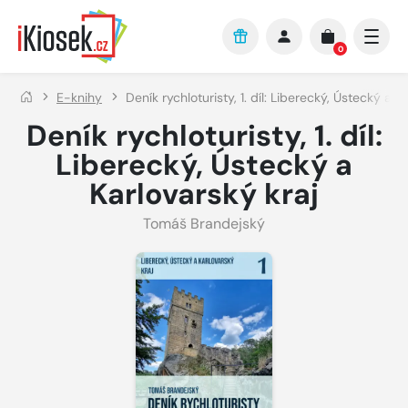
Přejít na hlavní obsah
0
E-knihy
Deník rychloturisty, 1. díl: Liberecký, Ústecký a K
Deník rychloturisty, 1. díl:
Liberecký, Ústecký a
Karlovarský kraj
Tomáš Brandejský