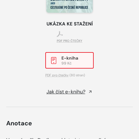
UKÁZKA KE STAŽENÍ
PDF PRO ČTEČKY
E-kniha
99 Kč
PDF pro čtečky
(80 stran)
Jak číst e-knihu?
Anotace