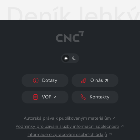
Deník lehký
PŘEPNOUT SVĚTLÝ/TMAVÝ REŽIM
Dotazy
O nás
VOP
Kontakty
Autorská práva k publikovaným materiálům
Podmínky pro užívání služby informační společnosti
Informace o zpracování osobních údajů