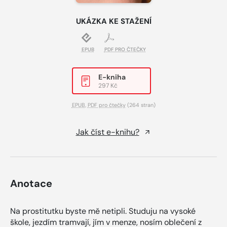
UKÁZKA KE STAŽENÍ
EPUB
PDF PRO ČTEČKY
E-kniha
297 Kč
EPUB
,
PDF pro čtečky
(264 stran)
Jak číst e-knihu?
Anotace
Na prostitutku byste mě netipli. Studuju na vysoké
škole, jezdím tramvají, jím v menze, nosím oblečení z