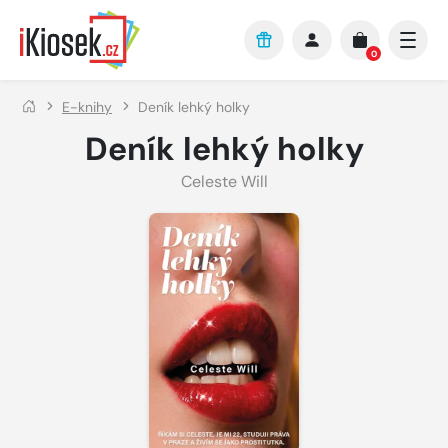
Přejít na hlavní obsah
0
E-knihy
Deník lehký holky
Deník lehký holky
Celeste Will