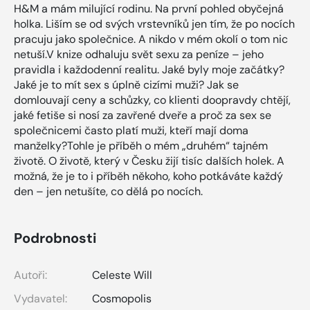
H&M a mám milující rodinu. Na první pohled obyčejná
holka. Liším se od svých vrstevníků jen tím, že po nocích
pracuju jako společnice. A nikdo v mém okolí o tom nic
netuší.V knize odhaluju svět sexu za peníze – jeho
pravidla i každodenní realitu. Jaké byly moje začátky?
Jaké je to mít sex s úplně cizími muži? Jak se
domlouvají ceny a schůzky, co klienti doopravdy chtějí,
jaké fetiše si nosí za zavřené dveře a proč za sex se
společnicemi často platí muži, kteří mají doma
manželky?Tohle je příběh o mém „druhém“ tajném
životě. O životě, který v Česku žijí tisíc dalších holek. A
možná, že je to i příběh někoho, koho potkáváte každý
den – jen netušíte, co dělá po nocích.
Podrobnosti
Autoři:
Celeste Will
Vydavatel:
Cosmopolis