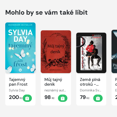
Mohlo by se vám také líbit
Tajemný
Můj tajný
Země plná
pan Frost
deník
otroků -
Pravda o
Sylvia Day
neznámý autor
Dominika Svobodová
E
(vašich)
200
98
79
mužích
Kč
Kč
Kč