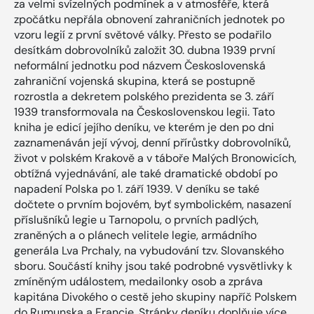
za velmi svízelných podmínek a v atmosféře, která
zpočátku nepřála obnovení zahraničních jednotek po
vzoru legií z první světové války. Přesto se podařilo
desítkám dobrovolníků založit 30. dubna 1939 první
neformální jednotku pod názvem Československá
zahraniční vojenská skupina, která se postupně
rozrostla a dekretem polského prezidenta se 3. září
1939 transformovala na Československou legii. Tato
kniha je edicí jejího deníku, ve kterém je den po dni
zaznamenáván její vývoj, denní přírůstky dobrovolníků,
život v polském Krakově a v táboře Malých Bronowicích,
obtížná vyjednávání, ale také dramatické období po
napadení Polska po 1. září 1939. V deníku se také
dočtete o prvním bojovém, byť symbolickém, nasazení
příslušníků legie u Tarnopolu, o prvních padlých,
zraněných a o plánech velitele legie, armádního
generála Lva Prchaly, na vybudování tzv. Slovanského
sboru. Součástí knihy jsou také podrobné vysvětlivky k
zmíněným událostem, medailonky osob a zpráva
kapitána Divokého o cestě jeho skupiny napříč Polskem
do Rumunska a Francie. Stránky deníku doplňuje více