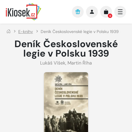
Přejít na hlavní obsah
0
E-knihy
Deník Československé legie v Polsku 1939
Deník Československé
legie v Polsku 1939
Lukáš Víšek
,
Martin Říha