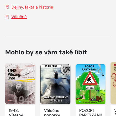
Dějiny, fakta a historie
Válečné
Mohlo by se vám také líbit
1948:
Válečné
POZOR!
V
Vítězný
ponorky
PARTYZÁNI!
/