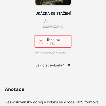
UKÁZKA KE STAŽENÍ
PDF PRO ČTEČKY
E-kniha
419 Kč
PDF pro čtečky
(416 stran)
Jak číst e-knihu?
Anotace
Československý odboj v Polsku se v roce 1939 formoval