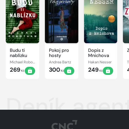
Budu ti
Pokoj pro
Dopis z
nablízku
hosty
Mnichova
Michael Robotham
Andrea Bartz
Hakan Nesser
269
300
249
Kč
Kč
Kč
Deník agen