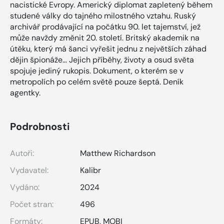
nacistické Evropy. Americký diplomat zapletený během
studené války do tajného milostného vztahu. Ruský
archivář prodávající na počátku 90. let tajemství, jež
může navždy změnit 20. století. Britský akademik na
útěku, který má šanci vyřešit jednu z největších záhad
dějin špionáže… Jejich příběhy, životy a osud světa
spojuje jediný rukopis. Dokument, o kterém se v
metropolích po celém světě pouze šeptá. Deník
agentky.
Podrobnosti
Autoři:
Matthew Richardson
Vydavatel:
Kalibr
Vydáno:
2024
Počet stran:
496
Formáty:
EPUB
,
MOBI