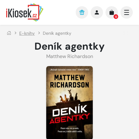
Přejít na hlavní obsah
0
E-knihy
Deník agentky
Deník agentky
Matthew Richardson