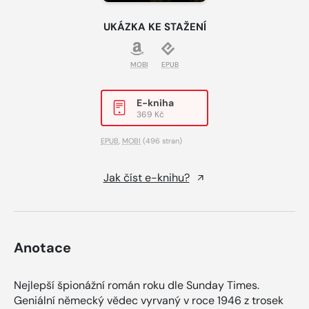
UKÁZKA KE STAŽENÍ
MOBI
EPUB
E-kniha
369 Kč
EPUB
,
MOBI
(496 stran)
Jak číst e-knihu?
Anotace
Nejlepší špionážní román roku dle Sunday Times.
Geniální německý vědec vyrvaný v roce 1946 z trosek