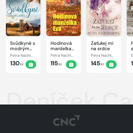
Svůdkyně s
Hodinová
Zaťukej mi
modrým
manželka
na srdce
nebem nad
Eva
Petra Nachtmanová
Petra Nachtmanová
Petra Nachtmanová
E
hlavou
130
115
145
Kč
Kč
Kč
Deníček Ca