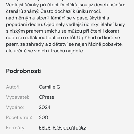
Vedlejší účinky při čtení Deníčků jsou již deseti tisícům
čtenářů známý. Často dochází k úniku moči,
nadměrnýmu slzení, lámání se v pase, škytání a
popadání dechu. Ojedinělý vedlejší účinky: Slabší kusy
s nízkým prahem smíchu se můžou při čtení i dosrat
nebo si rozfláknout palicu o stůl. U příhod od koní, se
psem, ze zahrady a z dětství se nejen řádně pobavíte,
ale určitě se v nich i trochu najdete.
Podrobnosti
Autoři:
Camille G
Vydavatel:
CPress
Vydáno:
2024
Počet stran:
200
Formáty:
EPUB
,
PDF pro čtečky