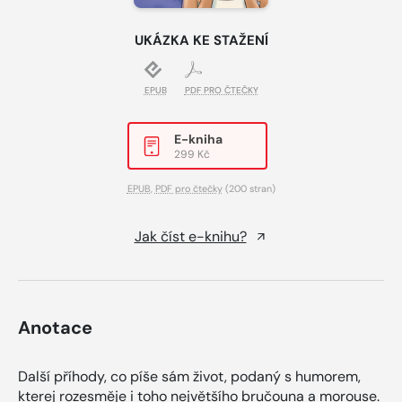
UKÁZKA KE STAŽENÍ
EPUB
PDF PRO ČTEČKY
E-kniha
299 Kč
EPUB
,
PDF pro čtečky
(200 stran)
Jak číst e-knihu?
Anotace
Další příhody, co píše sám život, podaný s humorem,
kterej rozesměje i toho největšího bručouna a morouse.