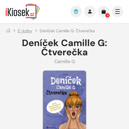
Přejít na hlavní obsah
0
E-knihy
Deníček Camille G: Čtverečka
Deníček Camille G:
Čtverečka
Camille G