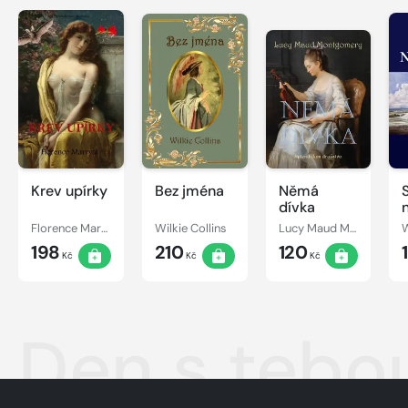
Krev upírky
Bez jména
Němá
dívka
Florence Marryat
Wilkie Collins
Lucy Maud Montgomery
W
198
210
120
Kč
Kč
Kč
Den s tebo