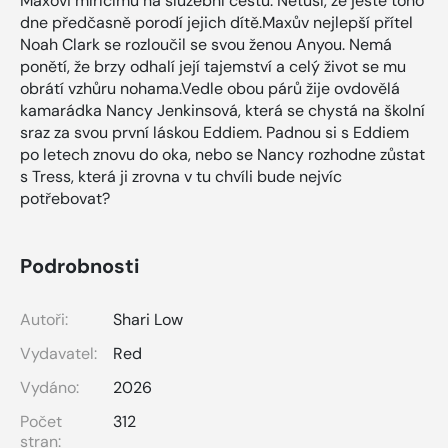
Maxovi mířícímu na služební cestu. Netuší, že ještě toho
dne předčasně porodí jejich dítě.Maxův nejlepší přítel
Noah Clark se rozloučil se svou ženou Anyou. Nemá
ponětí, že brzy odhalí její tajemství a celý život se mu
obrátí vzhůru nohama.Vedle obou párů žije ovdovělá
kamarádka Nancy Jenkinsová, která se chystá na školní
sraz za svou první láskou Eddiem. Padnou si s Eddiem
po letech znovu do oka, nebo se Nancy rozhodne zůstat
s Tress, která ji zrovna v tu chvíli bude nejvíc
potřebovat?
Podrobnosti
Autoři:
Shari Low
Vydavatel:
Red
Vydáno:
2026
Počet
312
stran: