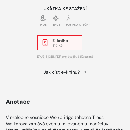
UKÁZKA KE STAŽENÍ
MOBI
EPUB
PDF PRO ČTEČKY
E-kniha
319 Kč
EPUB
,
MOBI
,
PDF pro čtečky
(312 stran)
Jak číst e-knihu?
Anotace
V malebné vesničce Weirbridge těhotná Tress
Walkerová zamává svému milovanému manželovi