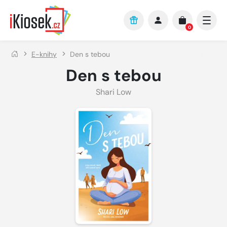
Přejít na hlavní obsah
0
E-knihy
Den s tebou
Den s tebou
Shari Low