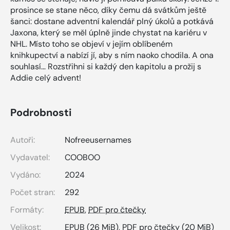
prosince se stane něco, díky čemu dá svátkům ještě
šanci: dostane adventní kalendář plný úkolů a potkává
Jaxona, který se měl úplně jinde chystat na kariéru v
NHL. Místo toho se objeví v jejím oblíbeném
knihkupectví a nabízí jí, aby s ním naoko chodila. A ona
souhlasí… Rozstřihni si každý den kapitolu a prožij s
Addie celý advent!
Podrobnosti
Autoři:
Nofreeusernames
Vydavatel:
COOBOO
Vydáno:
2024
Počet stran:
292
Formáty:
EPUB
,
PDF pro čtečky
Velikost:
EPUB
(26 MiB),
PDF pro čtečky
(20 MiB)