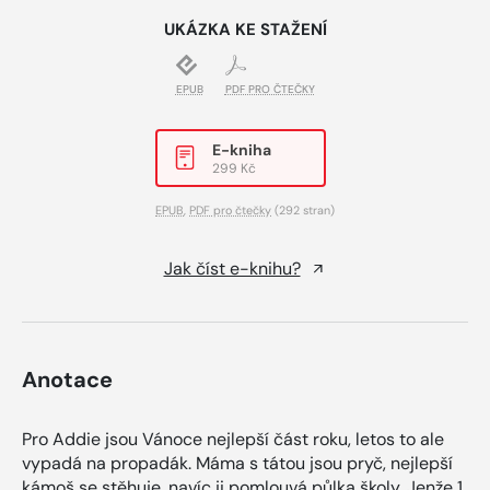
UKÁZKA KE STAŽENÍ
EPUB
PDF PRO ČTEČKY
E-kniha
299 Kč
EPUB
,
PDF pro čtečky
(292 stran)
Jak číst e-knihu?
Anotace
Pro Addie jsou Vánoce nejlepší část roku, letos to ale
vypadá na propadák. Máma s tátou jsou pryč, nejlepší
kámoš se stěhuje, navíc ji pomlouvá půlka školy. Jenže 1.