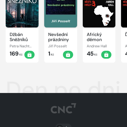
Džbán
Nevšední
Africký
Sněžníků
prázdniny
démon
Petra Nachtmanová
Jiří Posselt
Andrew Hall
A
169
1
45
Kč
Kč
Kč
Den po dni
PŘEPNOUT SVĚTLÝ/TMAVÝ REŽIM