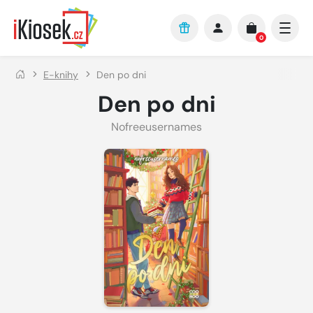
Přejít na hlavní obsah
0
E-knihy
Den po dni
Den po dni
Nofreeusernames