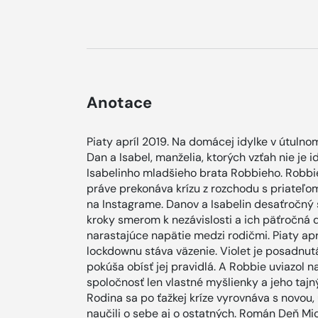
Anotace
Piaty apríl 2019. Na domácej idylke v útuln
Dan a Isabel, manželia, ktorých vzťah nie je i
Isabelinho mladšieho brata Robbieho. Robbie
práve prekonáva krízu z rozchodu s priateľom 
na Instagrame. Danov a Isabelin desaťročný 
kroky smerom k nezávislosti a ich päťročná d
narastajúce napätie medzi rodičmi. Piaty ap
lockdownu stáva väzenie. Violet je posadnut
pokúša obísť jej pravidlá. A Robbie uviazol 
spoločnosť len vlastné myšlienky a jeho tajný
Rodina sa po ťažkej kríze vyrovnáva s novou, 
naučili o sebe aj o ostatných. Román Deň M