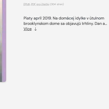
EPUB
,
PDF pro čtečky
(304 stran)
Piaty apríl 2019. Na domácej idylke v útulnom
brooklynskom dome sa objavujú trhliny. Dan a...
Více