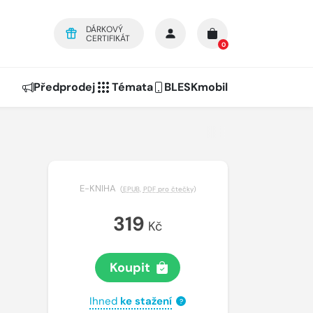
DÁRKOVÝ
CERTIFIKÁT
0
Předprodej
Témata
BLESKmobil
E-KNIHA
(
EPUB
,
PDF pro čtečky
)
319
Kč
Koupit
Ihned
ke stažení
?