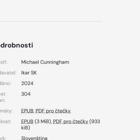
drobnosti
oři:
Michael Cunningham
avatel:
Ikar SK
dáno:
2024
čet
304
an:
máty:
EPUB
,
PDF pro čtečky
ikost:
EPUB
(3 MiB),
PDF pro čtečky
(933
kiB)
yk:
Slovenština