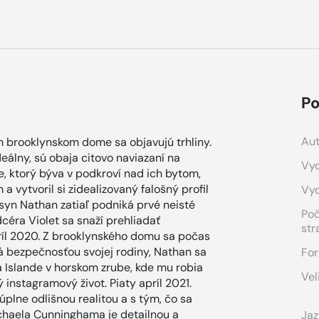
Po
Aut
om brooklynskom dome sa objavujú trhliny.
deálny, sú obaja citovo naviazaní na
Vyd
, ktorý býva v podkroví nad ich bytom,
a vytvoril si zidealizovaný falošný profil
Vy
syn Nathan zatiaľ podniká prvé neisté
Po
céra Violet sa snaží prehliadať
str
ríl 2020. Z brooklynského domu sa počas
á bezpečnosťou svojej rodiny, Nathan sa
For
na Islande v horskom zrube, kde mu robia
Vel
 instagramový život. Piaty apríl 2021.
úplne odlišnou realitou a s tým, čo sa
ichaela Cunninghama je detailnou a
Jaz