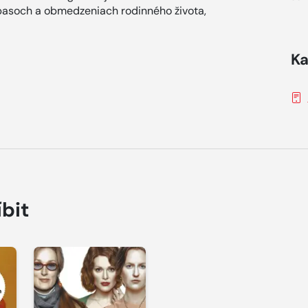
ápasoch a obmedzeniach rodinného života,
Ka
íbit