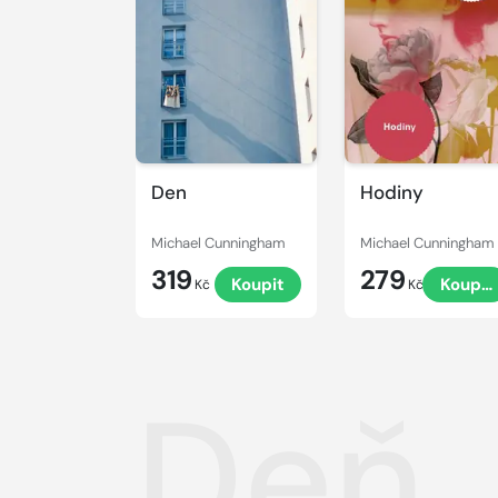
Den
Hodiny
Michael Cunningham
Michael Cunningham
319
279
Koupit
Koupit
Kč
Kč
Deň