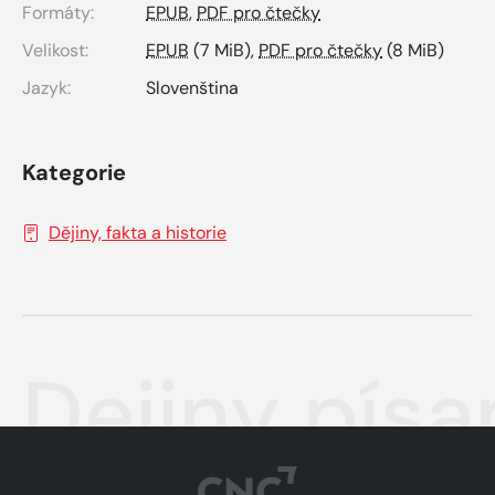
Formáty:
EPUB
,
PDF pro čtečky
Velikost:
EPUB
(7 MiB),
PDF pro čtečky
(8 MiB)
Jazyk:
Slovenština
Kategorie
Dějiny, fakta a historie
Dejiny pís