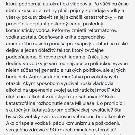
ktorú podporujú autokratickí vládcovia. Po väčšinu času
štátnu kasu až z tretiny plnili príjmy z predaja vodky a
všetky pokusy zbaviť sa jej skončili katastroficky – na
prohibíciu doplatil posledný cár aj posledný
komunistický vodca. Reformy zmietli reformátorov,
vodka zostala. Oceňovaná kniha popredného
amerického rusistu prináša prekvapivý pohľad na ruské
dejiny a jeden dôležitý faktor, ktorý zvyčajne
podceňujeme, či rovno prehliadame. Zničujúce
dedičstvo vodky je vari tou najväčšou politickou výzvou
nielen súčasnej generácie ruských politikov, ale aj tých
budúcich. Autor si kladie množstvo provokatívnych
otázok: Akým spôsobom využívali ruskí vládcovia
alkohol na upevnenie svojej autokratickej moci? Akú
úlohu hral alkohol v cárskych sprisahaniach? Bolo
katastrofálne rozhodnutie cára Mikuláša II. o prohibícii
skutočným katalyzátorom boľševickej revolúcie? Stal
by sa Sovietsky zväz svetovou veľmocou bez alkoholu?
Ako prispela vodka k pádu komunizmu a poškodeniu
verejného zdravia v 90. rokoch minulého storočia?