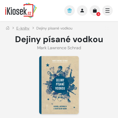
Přejít na hlavní obsah
0
E-knihy
Dejiny písané vodkou
Dejiny písané vodkou
Mark Lawrence Schrad