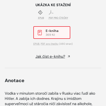
UKÁZKA KE STAŽENÍ
EPUB
PDF PRO ČTEČKY
E-kniha
369 Kč
EPUB
,
PDF pro čtečky
(480 stran)
Jak číst e-knihu?
Anotace
Vodka v minulom storočí zabila v Rusku viac ľudí ako
Hitler. A zabíja ich dodnes. Krajinu s imidžom
superveľmoci už stáročia ničí závislosť na alkohole,