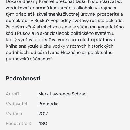
Dokáže dnešný Kremeľ prekonať ťažkú historickú záťaž,
zredukovať enormnú konzumáciu alkoholu v krajine a
tým prispieť k skvalitneniu životnej úrovne, prosperite a
demokracii v Rusku? Popredný svetový rusista dokladá,
že deštrukčný alkoholizmus nie je súčasťou genetického
kódu Rusov, ako skôr dôsledok politického systému,
ktorý využíva a zneužíva vodku ako nástroj štátnosti.
Kniha analyzuje úlohu vodky v rôznych historických
obdobiach, od cára Ivana Hrozného až po aktuálnu
putinovskú súčasnosť.
Podrobnosti
Autoři:
Mark Lawrence Schrad
Vydavatel:
Premedia
Vydáno:
2017
Počet stran:
480