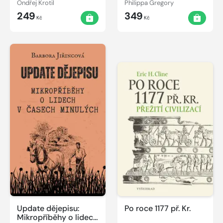
Ondřej Krotil
Philippa Gregory
249
349
Kč
Kč
Update dějepisu:
Po roce 1177 př. Kr.
Mikropříběhy o lidech