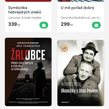
Symbolika
U mě pořád dobrý
hebrejských znaků
Jaroslav Achab Haidler
Veronika Bednářová, Jan Hřebejk
339
299
Kč
Kč