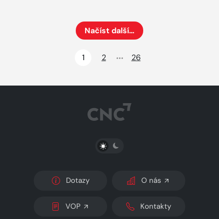
Načíst další…
Načte dalších 24 položek na aktuální stránku
1
2
26
PŘEPNOUT SVĚTLÝ/TMAVÝ REŽIM
Dotazy
O nás
VOP
Kontakty