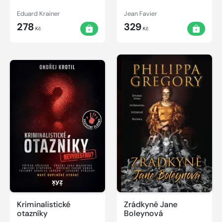
Eduard Krainer
Jean Favier
278
329
Kč
Kč
Kriminalistické
Zrádkyně Jane
otazníky
Boleynová