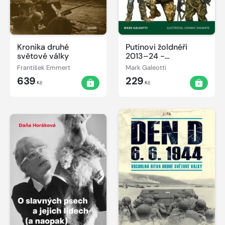
Kronika druhé
Putinovi žoldnéři
světové války
2013–24 -
Wagnerova skupina a
František Emmert
Mark Galeotti
další ruské soukromé
639
229
vojenské společnosti
Kč
Kč