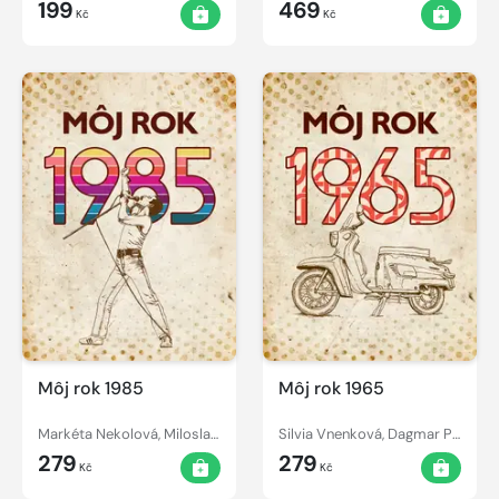
199
469
Kč
Kč
Môj rok 1985
Môj rok 1965
Markéta Nekolová, Miloslava Podmajerská, Silvia Vnenková
Silvia Vnenková, Dagmar Palovičová, Alena Breuerová
279
279
Kč
Kč