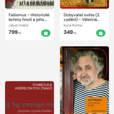
Fašismus - Historické
Dobyvatel světa (2.
kořeny hnutí a jeho
vydání) - Válečná
projevy v současnosti
anabáze Alexandra
Jakub Drábik
Karel Richter
Velikého 334–323 př.
799
349
n. l.
Kč
Kč