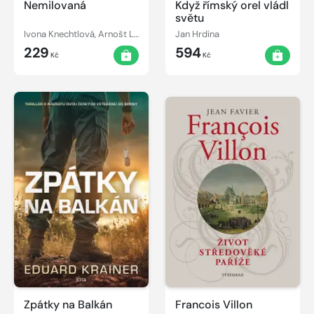
Nemilovaná
Když římský orel vládl
světu
Ivona Knechtlová, Arnošt Lustig
Jan Hrdina
229
594
Kč
Kč
Zpátky na Balkán
Francois Villon