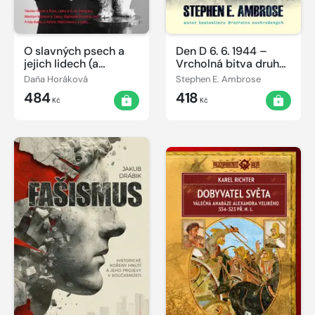
O slavných psech a
Den D 6. 6. 1944 –
jejich lidech (a
Vrcholná bitva druhé
naopak)
světové války
Daňa Horáková
Stephen E. Ambrose
484
418
Kč
Kč