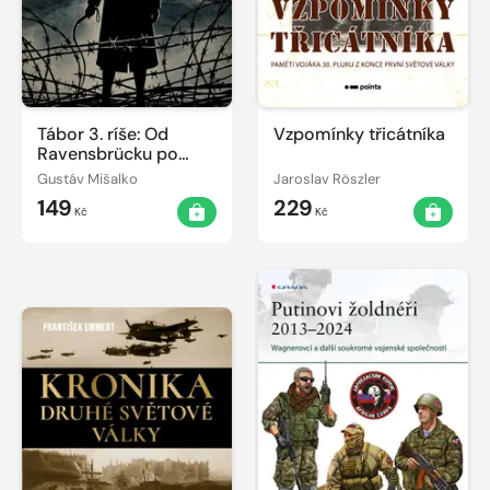
Tábor 3. ríše: Od
Vzpomínky třicátníka
Ravensbrücku po
gdansku šibenicu –
Gustáv Mišalko
Jaroslav Röszler
pravda o ženách v
149
229
službách SS
Kč
Kč