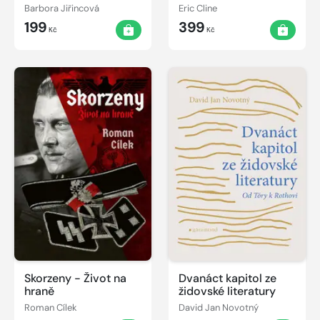
v časech minulých
Barbora Jiřincová
Eric Cline
199
399
Kč
Kč
Skorzeny - Život na
Dvanáct kapitol ze
hraně
židovské literatury
Roman Cílek
David Jan Novotný