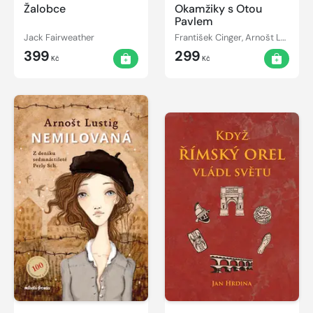
Žalobce
Okamžiky s Otou
Pavlem
Jack Fairweather
František Cinger, Arnošt Lustig
399
299
Kč
Kč