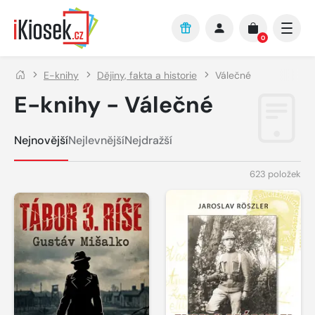
Přejít na hlavní obsah
0
E-knihy
Dějiny, fakta a historie
Válečné
E-knihy - Válečné
Nejnovější
Nejlevnější
Nejdražší
623 položek