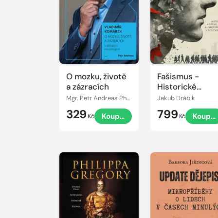
O mozku, životě
Fašismus -
a zázracích
Historické
kořeny hnutí a
Mgr. Petr Andreas PhD., prof. Vladimír Komárek
Jakub Drábik
jeho projevy v
329
799
Koupit
Koupit
současnosti
Kč
Kč