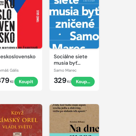
eskoslovensko
Sociálne siete
musia byť
zničené
omáš Gális
Samo Marec
379
329
Koupit
Koupit
Kč
Kč