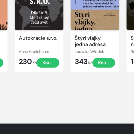
Autokracie s.r.o.
Štyri vlajky,
S
jedna adresa
n
Anne Applebaum
Ludwika Włodek
R
230
343
Koupit
Koupit
Kč
Kč