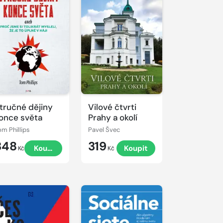
tručné dějiny
Vilové čtvrti
once světa
Prahy a okolí
om Phillips
Pavel Švec
348
319
Koupit
Koupit
Kč
Kč