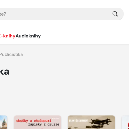
E-knihy
Audioknihy
Publicistika
ika