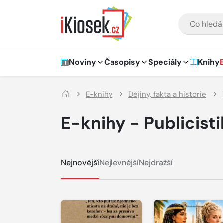
Přejít na hlavní obsah
VYHLEDÁVÁNÍ
Hlavní navigace
Noviny
Časopisy
Speciály
Knihy
E-knihy
Dějiny, fakta a historie
E-knihy - Publicist
Nejnovější
Nejlevnější
Nejdražší