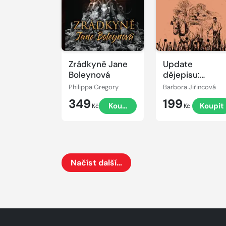
Zrádkyně Jane
Update
Boleynová
dějepisu:
Mikropříběhy o
Philippa Gregory
Barbora Jiřincová
lidech v časech
349
199
Koupit
Koupit
minulých
Kč
Kč
Načíst další…
Načte dalších 24 položek na aktuální stránku