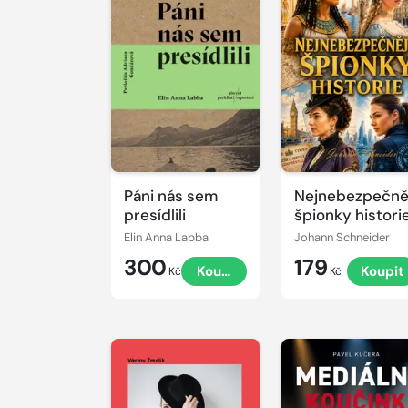
Páni nás sem
Nejnebezpečně
presídlili
špionky histori
Elin Anna Labba
Johann Schneider
300
179
Koupit
Koupit
Kč
Kč