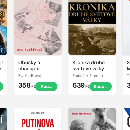
jší
Obušky a
Kronika druhé
S
e
chačapuri
světové války
k
Eva Karlíková
František Emmert
T
358
639
Koupit
Koupit
Kč
Kč