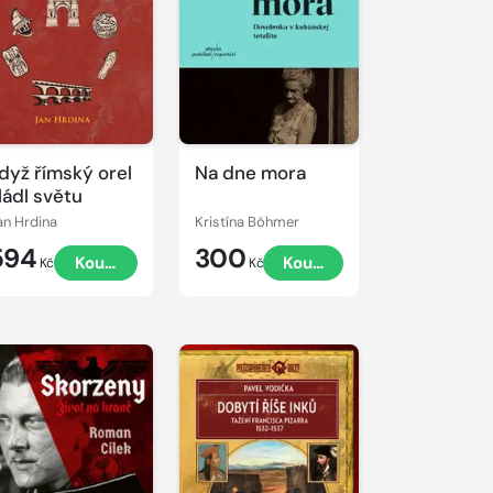
dyž římský orel
Na dne mora
ládl světu
an Hrdina
Kristína Böhmer
594
300
Koupit
Koupit
Kč
Kč