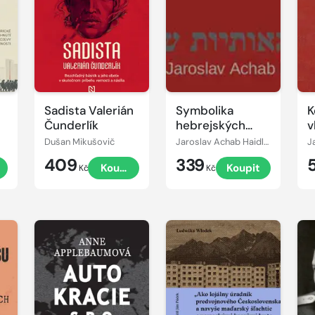
Sadista Valerián
Symbolika
K
Čunderlík
hebrejských
v
znaků
Dušan Mikušovič
Jaroslav Achab Haidler
J
409
339
Koupit
Koupit
Kč
Kč