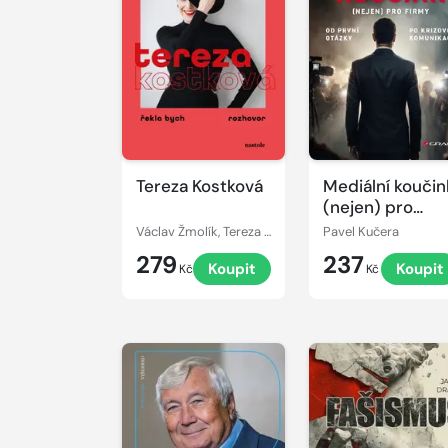
Tereza Kostková
Mediální koučin
(nejen) pro
firmy
Václav Žmolík, Tereza Kostková
Pavel Kučera
279
237
Koupit
Koupit
Kč
Kč