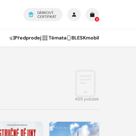
DÁRKOVÝ
CERTIFIKÁT
0
Předprodej
Témata
BLESKmobil
469 položek