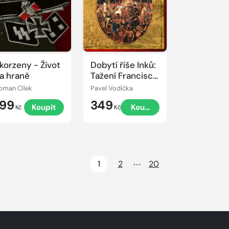
korzeny - Život
Dobytí říše Inků:
a hraně
Tažení Francisca
Pizarra v letech
oman Cílek
Pavel Vodička
1532–1537
199
349
Koupit
Koupit
Kč
Kč
1
2
20