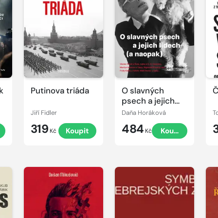
k
Putinova triáda
O slavných
Č
psech a jejich
lidech (a
Jiří Fidler
Daňa Horáková
T
naopak)
319
484
Koupit
Koupit
Kč
Kč