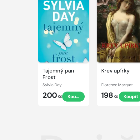
Tajemný pan
Krev upírky
Frost
Sylvia Day
Florence Marryat
200
198
Koupit
Koupit
Kč
Kč