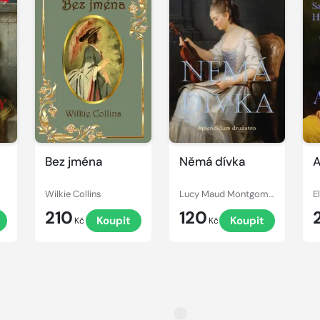
Bez jména
Němá dívka
A
Wilkie Collins
Lucy Maud Montgomery
210
120
Koupit
Koupit
Kč
Kč