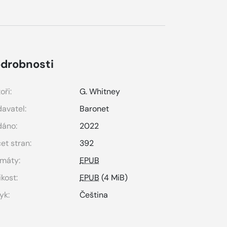
drobnosti
oři:
G. Whitney
avatel:
Baronet
dáno:
2022
et stran:
392
máty:
EPUB
ikost:
EPUB
(4 MiB)
yk:
Čeština