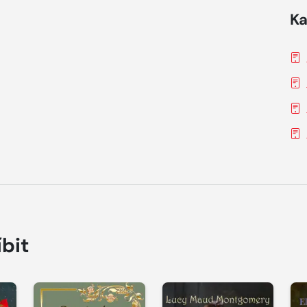
Ka
íbit