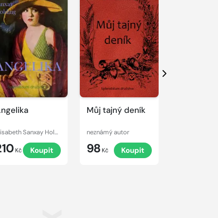
Další
ngelika
Můj tajný deník
Slečna ne
paní?
Elisabeth Sanxay Holding
neznámý autor
Wilkie Collins
210
98
120
Koupit
Koupit
K
Kč
Kč
Kč