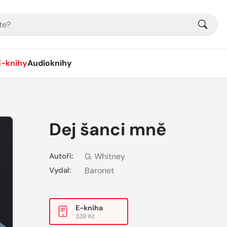
E-knihy
Audioknihy
Dej šanci mně
Autoři:
G. Whitney
Vydal:
Baronet
E-kniha
339 Kč