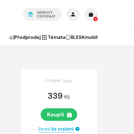
DÁRKOVÝ
CERTIFIKÁT
0
Předprodej
Témata
BLESKmobil
E-KNIHA
(
EPUB
)
339
Kč
Koupit
Ihned
ke stažení
?