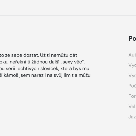
Po
Aut
 to ze sebe dostat. Už ti nemůžu dát
pka, neřekni ti žádnou další „sexy věc“,
Vyd
u sérii lechtivých slovíček, která bys mu
ší kámoš jsem narazil na svůj limit a můžu
Vy
Poč
For
Vel
Jaz