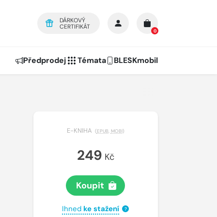
DÁRKOVÝ
CERTIFIKÁT
0
Předprodej
Témata
BLESKmobil
E-KNIHA
(
EPUB
,
MOBI
)
249
Kč
Koupit
Ihned
ke stažení
?