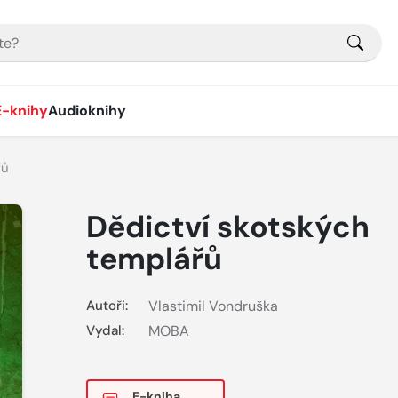
E-knihy
Audioknihy
řů
Dědictví skotských
templářů
Autoři:
Vlastimil Vondruška
Vydal:
MOBA
E-kniha