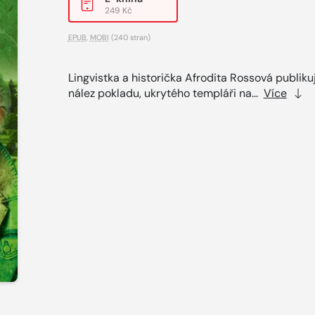
249 Kč
EPUB
,
MOBI
(240 stran)
Lingvistka a historička Afrodita Rossová publiku
nález pokladu, ukrytého templáři na...
Více