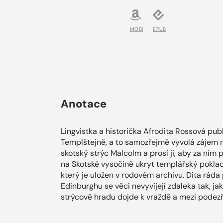
MOBI
EPUB
Anotace
Lingvistka a historička Afrodita Rossová pub
Templštejně, a to samozřejmě vyvolá zájem ne
skotský strýc Malcolm a prosí ji, aby za ním 
na Skotské vysočině ukryt templářský poklad.
který je uložen v rodovém archivu. Dita ráda
Edinburghu se věci nevyvíjejí zdaleka tak, ja
strýcově hradu dojde k vraždě a mezi podezřelý