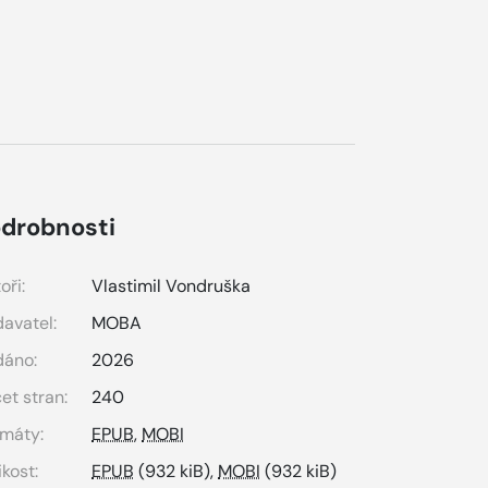
drobnosti
oři:
Vlastimil Vondruška
avatel:
MOBA
dáno:
2026
et stran:
240
máty:
EPUB
,
MOBI
ikost:
EPUB
(932 kiB),
MOBI
(932 kiB)