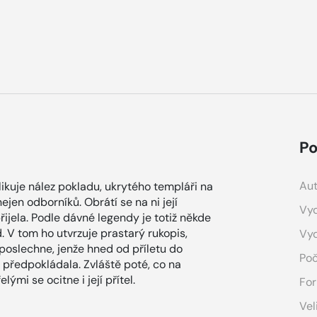
Po
Aut
likuje nález pokladu, ukrytého templáři na
jen odborníků. Obrátí se na ni její
Vyd
přijela. Podle dávné legendy je totiž někde
 V tom ho utvrzuje prastarý rukopis,
Vy
 poslechne, jenže hned od příletu do
Poč
k předpokládala. Zvláště poté, co na
mi se ocitne i její přítel.
For
Vel