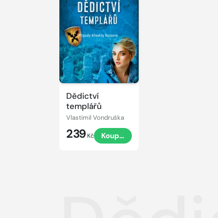
Dědictví
templářů
Vlastimil Vondruška
239
Koupit
Kč