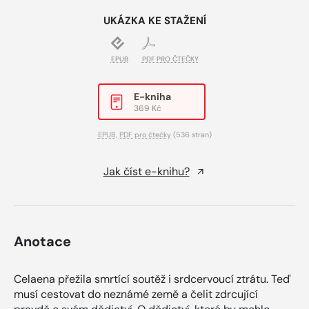
UKÁZKA KE STAŽENÍ
EPUB
PDF PRO ČTEČKY
E-kniha
369 Kč
EPUB
,
PDF pro čtečky
(536 stran)
Jak číst e-knihu?
Anotace
Celaena přežila smrtící soutěž i srdcervoucí ztrátu. Teď
musí cestovat do neznámé země a čelit zdrcující