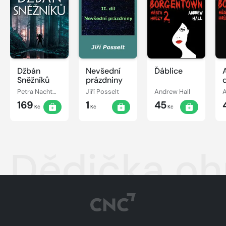
Džbán
Nevšední
Ďáblice
Sněžníků
prázdniny
Petra Nachtmanová
Jiří Posselt
Andrew Hall
A
169
1
45
Kč
Kč
Kč
Dědička o