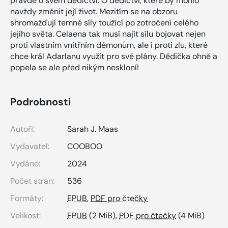
pravdě o svém dědictví. O dědictví, které by mohlo
navždy změnit její život. Mezitím se na obzoru
shromažďují temné síly toužící po zotročení celého
jejího světa. Celaena tak musí najít sílu bojovat nejen
proti vlastním vnitřním démonům, ale i proti zlu, které
chce král Adarlanu využít pro své plány. Dědička ohně a
popela se ale před nikým neskloní!
Podrobnosti
Autoři:
Sarah J. Maas
Vydavatel:
COOBOO
Vydáno:
2024
Počet stran:
536
Formáty:
EPUB
,
PDF pro čtečky
Velikost:
EPUB
(2 MiB),
PDF pro čtečky
(4 MiB)