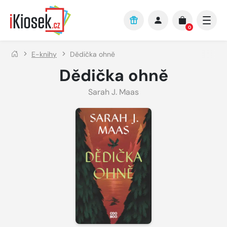
Přejít na hlavní obsah
0
E-knihy
Dědička ohně
Dědička ohně
Sarah J. Maas