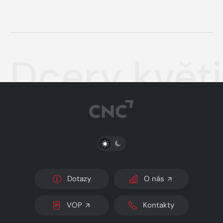
Dcery květi
PŘEPNOUT SVĚTLÝ/TMAVÝ REŽIM
Dotazy
O nás
VOP
Kontakty