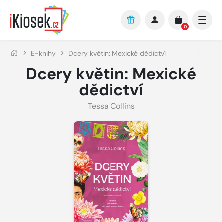
Přejít na hlavní obsah
0
E-knihy
Dcery květin: Mexické dědictví
Dcery květin: Mexické
dědictví
Tessa Collins