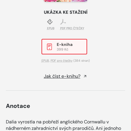
UKÁZKA KE STAŽENÍ
EPUB
PDF PRO ČTEČKY
E-kniha
399 Kč
EPUB
,
PDF pro čtečky
(384 stran)
Jak číst e-knihu?
Anotace
Dalia vyrostla na pobřeží anglického Cornwallu v
nádherném zahradnictví svých prarodičů. Ani jednoho