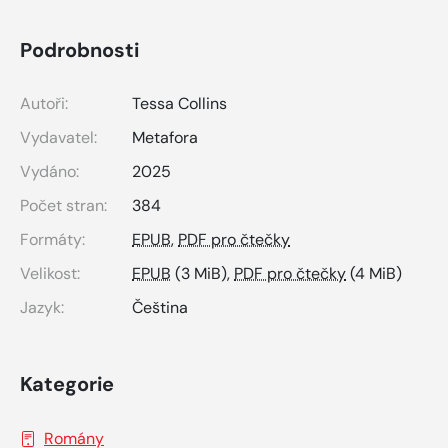
Podrobnosti
Autoři:
Tessa Collins
Vydavatel:
Metafora
Vydáno:
2025
Počet stran:
384
Formáty:
EPUB
,
PDF pro čtečky
Velikost:
EPUB
(3 MiB),
PDF pro čtečky
(4 MiB)
Jazyk:
Čeština
Kategorie
Romány