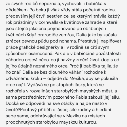
ze svých rodičů nepoznala, vychovali ji babička s
dědečkem. Po boku jí však vždy stála početná rodina,
především její čtyři sestřenice, se kterými trávila každý
rok prázdniny v cornwallské květinové zahradě a které
jsou stejně jako ona pojmenované po oblíbených
květinách.Když prarodiče zemřou, Dalia jako by začala
ztrácet pevnou půdu pod nohama. Přestává ji naplňovat
práce grafické designérky a i v rodině se cítí svým
způsobem osamocená. Pak ale v babiččině pozůstalosti
náhodou objeví něco, co jí navždy změní život: dopis od
jejího údajně neznámého otce. Proč jí babička tajila, že
ho zná? Dalia se bez dlouhého váhání rozhodne k
odvážnému kroku – odjede do Mexika, aby se pokusila
otce najít. Vydává se po stopách lásky, která se
rozhořela v rozvalinách starobylých mayských měst, a
sama prostřednictvím pozorného Pabla zakouší její sílu.
Dočká se odpovědí na své otázky a najde místo v
životě?Poutavý příběh o lásce, síle rodiny a hledání
sebe sama, odehrávající se v Mexiku na místech
prodchnutých starobylou mayskou kulturou.