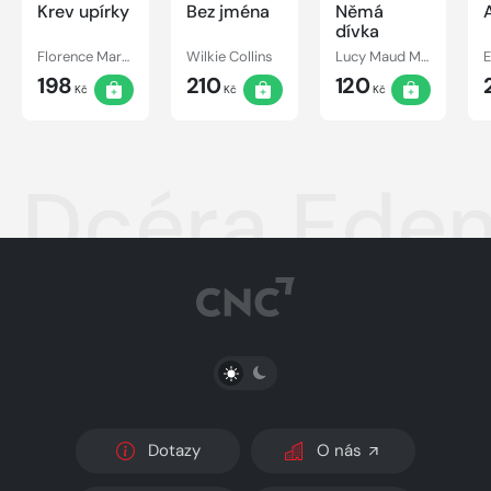
Krev upírky
Bez jména
Němá
dívka
Florence Marryat
Wilkie Collins
Lucy Maud Montgomery
198
210
120
Kč
Kč
Kč
Dcéra Ede
PŘEPNOUT SVĚTLÝ/TMAVÝ REŽIM
Dotazy
O nás