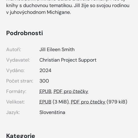
knihy s duchovnou tematikou. Jill žije so svojou rodinou
v juhovýchodnom Michigane.
Podrobnosti
Autoři:
Jill Eileen Smith
Vydavatel:
Christian Project Support
Vydáno:
2024
Počet stran:
300
Formáty:
EPUB
,
PDF pro čtečky
Velikost:
EPUB
(3 MiB),
PDF pro čtečky
(979 kiB)
Jazyk:
Slovenština
Kategorie