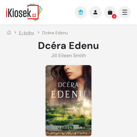
Přejít na hlavní obsah
0
E-knihy
Dcéra Edenu
Dcéra Edenu
Jill Eileen Smith