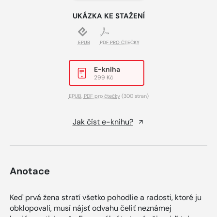
UKÁZKA KE STAŽENÍ
EPUB
PDF PRO ČTEČKY
E-kniha
299 Kč
EPUB
,
PDF pro čtečky
(300 stran)
Jak číst e-knihu?
Anotace
Keď prvá žena stratí všetko pohodlie a radosti, ktoré ju
obklopovali, musí nájsť odvahu čeliť neznámej