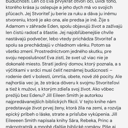
budúcnosti. Len čo Eva prvýkrát otvorí oči, uvidí toho,
ktorého krása ju oslepuje a jeho dych má vo svojich
pľúcach. Jej Stvoriteľ ju berie za ruku a dáva ju inému
stvoreniu, ktoré je ako ona, ale predsa je iné. Žije s
Adamom v záhrade Eden, spolu objavujú život a zažívajú
len čistú radosť a šťastie. Jej najobľúbenejšie chvíle
nastávajú podvečer, lebo vtedy prichádza Stvoriteľ a
spolu sa prechádzajú v chladnom vánku. Potom sa
všetko zmení. Prostredníctvom jedného skutku, pre
svoju neposlušnosť Eva zistí, že svet už viac nie je
dokonalé miesto. Stratí jediný domov, ktorý poznala, a s
výčitkami v srdci musí čeliť neznámej budúcnosti –
rodenie detí v bolesti, úmrtia, obete, nové zlé pocity. Ale
najhoršia vec je, že stráca dôveru k svojmu Stvoriteľovi
a tiež k mužovi, s ktorým zdieľa svoj život. Ako vôbec
prežijú bez Edenu? Jill Eileen Smith je autorkou
najpredávanejších biblických fikcií. V tejto knihe nám
predstavuje život prvej ženy, ktorá žila na zemi, a rozvíja
epický príbeh o láske, strate a prísľube vykúpenia. Jill
Eileeeen Smith napísala knihy Sára, Rebeka, Princ a
márnotratník a mnohé ďalšie biblické romány. Píše aj