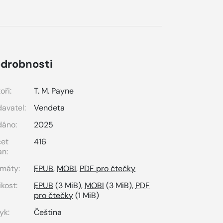
drobnosti
oři:
T. M. Payne
avatel:
Vendeta
dáno:
2025
čet
416
an:
máty:
EPUB
,
MOBI
,
PDF pro čtečky
ikost:
EPUB
(3 MiB),
MOBI
(3 MiB),
PDF
pro čtečky
(1 MiB)
yk:
Čeština