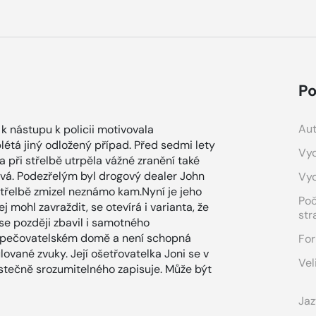
Po
Aut
 k nástupu k policii motivovala
létá jiný odložený případ. Před sedmi lety
Vyd
a při střelbě utrpěla vážné zranění také
ová. Podezřelým byl drogový dealer John
Vy
střelbě zmizel neznámo kam.Nyní je jeho
Po
j mohl zavraždit, se otevírá i varianta, že
str
se později zbavil i samotného
v pečovatelském domě a není schopná
For
ované zvuky. Její ošetřovatelka Joni se v
Vel
ástečně srozumitelného zapisuje. Může být
Jaz