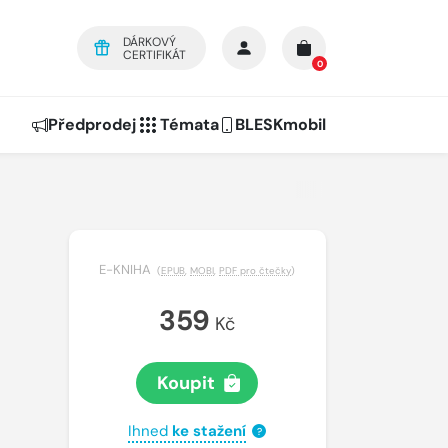
DÁRKOVÝ
CERTIFIKÁT
0
Předprodej
Témata
BLESKmobil
E-KNIHA
(
EPUB
,
MOBI
,
PDF pro čtečky
)
359
Kč
Koupit
Ihned
ke stažení
?