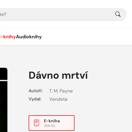
E-knihy
Audioknihy
Dávno mrtví
Autoři:
T. M. Payne
Vydal:
Vendeta
E-kniha
359 Kč