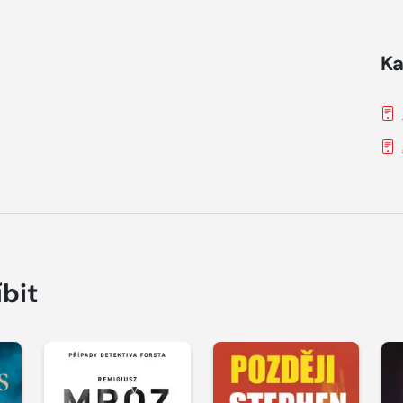
Ka
íbit