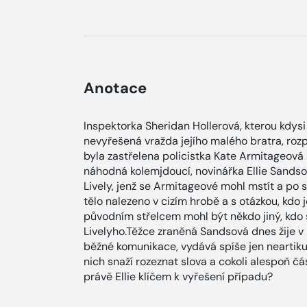
Anotace
Inspektorka Sheridan Hollerová, kterou kdysi
nevyřešená vražda jejího malého bratra, rozp
byla zastřelena policistka Kate Armitageová 
náhodná kolemjdoucí, novinářka Ellie Sands
Lively, jenž se Armitageové mohl mstít a po 
tělo nalezeno v cizím hrobě a s otázkou, kdo je
původním střelcem mohl být někdo jiný, kdo 
Livelyho.Těžce zraněná Sandsová dnes žije 
běžné komunikace, vydává spíše jen neartikul
nich snaží rozeznat slova a cokoli alespoň č
právě Ellie klíčem k vyřešení případu?