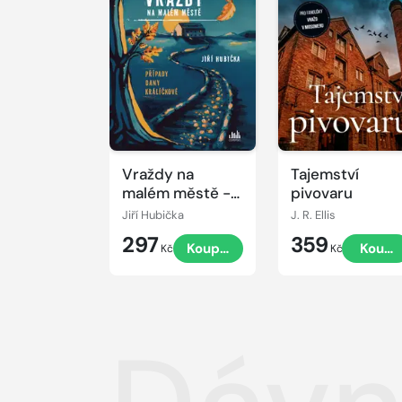
Vraždy na
Tajemství
malém městě -
pivovaru
Případy Dany
Jiří Hubička
J. R. Ellis
Králíčkové
297
359
Koupit
Koupi
Kč
Kč