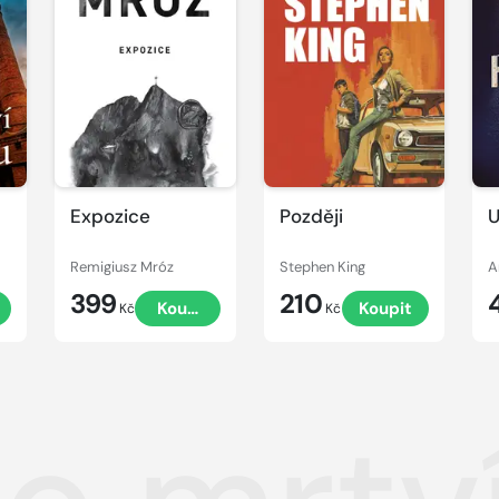
Expozice
Později
U
Remigiusz Mróz
Stephen King
A
399
210
t
Koupit
Koupit
Kč
Kč