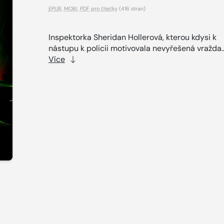
EPUB
,
MOBI
,
PDF pro čtečky
(416 stran)
Inspektorka Sheridan Hollerová, kterou kdysi k
nástupu k policii motivovala nevyřešená vražda.
Více