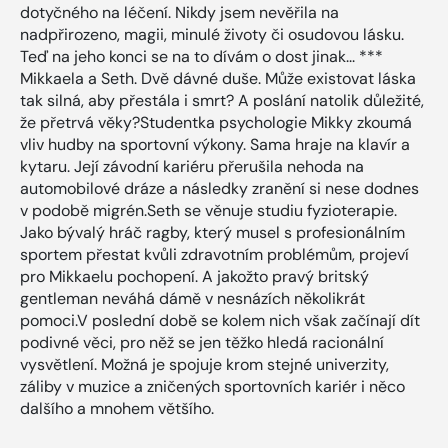
dotyčného na léčení. Nikdy jsem nevěřila na
nadpřirozeno, magii, minulé životy či osudovou lásku.
Teď na jeho konci se na to dívám o dost jinak... ***
Mikkaela a Seth. Dvě dávné duše. Může existovat láska
tak silná, aby přestála i smrt? A poslání natolik důležité,
že přetrvá věky?Studentka psychologie Mikky zkoumá
vliv hudby na sportovní výkony. Sama hraje na klavír a
kytaru. Její závodní kariéru přerušila nehoda na
automobilové dráze a následky zranění si nese dodnes
v podobě migrén.Seth se věnuje studiu fyzioterapie.
Jako bývalý hráč ragby, který musel s profesionálním
sportem přestat kvůli zdravotním problémům, projeví
pro Mikkaelu pochopení. A jakožto pravý britský
gentleman neváhá dámě v nesnázích několikrát
pomoci.V poslední době se kolem nich však začínají dít
podivné věci, pro něž se jen těžko hledá racionální
vysvětlení. Možná je spojuje krom stejné univerzity,
záliby v muzice a zničených sportovních kariér i něco
dalšího a mnohem většího.