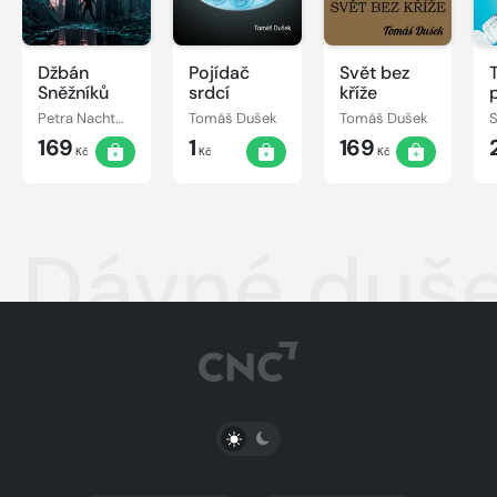
Džbán
Pojídač
Svět bez
Sněžníků
srdcí
kříže
Petra Nachtmanová
Tomáš Dušek
Tomáš Dušek
S
169
1
169
Kč
Kč
Kč
Dávné duš
PŘEPNOUT SVĚTLÝ/TMAVÝ REŽIM