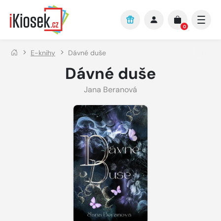
Přejít na hlavní obsah
0
E-knihy
Dávné duše
Dávné duše
Jana Beranová