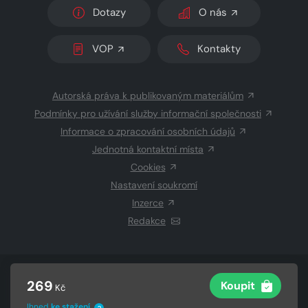
Dotazy
O nás
VOP
Kontakty
Autorská práva k publikovaným materiálům
Podmínky pro užívání služby informační společnosti
Informace o zpracování osobních údajů
Jednotná kontaktní místa
Cookies
Nastavení soukromí
Inzerce
Redakce
© 2026 Copyright
CZECH NEWS CENTER a.s.
a dodavatelé
269
Koupit
Kč
obsahu
Vysázeno
Grand IT s.r.o.
Ihned
ke stažení