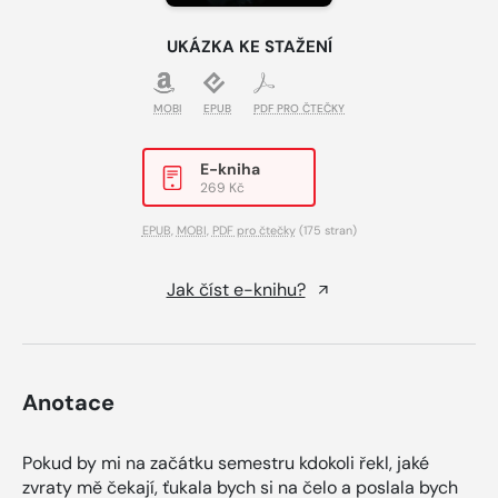
UKÁZKA KE STAŽENÍ
MOBI
EPUB
PDF PRO ČTEČKY
E-kniha
269 Kč
EPUB
,
MOBI
,
PDF pro čtečky
(175 stran)
Jak číst e-knihu?
Anotace
Pokud by mi na začátku semestru kdokoli řekl, jaké
zvraty mě čekají, ťukala bych si na čelo a poslala bych