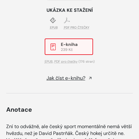
UKÁZKA KE STAŽENÍ
EPUB
PDF PRO ČTEČKY
E-kniha
239 Kč
EPUB
,
PDF pro čtečky
(176 stran)
Jak číst e-knihu?
Anotace
Zní to odvážně, ale český sport momentálně nemá větší
hvězdu, než je David Pastrňák. Český hokej určitě ne.