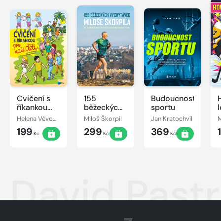
Cvičení s
155
Budoucnost
říkankou
běžeckých
sportu
pro malé
vychytávek
Helena Vévodová
Miloš Škorpil
Jan Kratochvíl
M
děti
Miloše
199
299
369
Škorpila
Kč
Kč
Kč
David Pastr