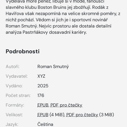
Vydělává moře peněz, libuje si v módě, fanoušci
slavného klubu Boston Bruins jej zbožňují. Rodák z
Havířova však nezapomíná na velice skromné poměry, z
nichž pochází. Vědom si jich je i sportovní novinář
Roman Smutný. Nejvíc prostoru ale dostala detailní
analýza Pastrňákovy dosavadní kariéry.
Podrobnosti
Autoři:
Roman Smutný
Vydavatel:
XYZ
Vydáno:
2025
Počet stran:
176
Formáty:
EPUB
,
PDF pro čtečky
Velikost:
EPUB
(4 MiB),
PDF pro čtečky
(3 MiB)
Jazyk:
Čeština