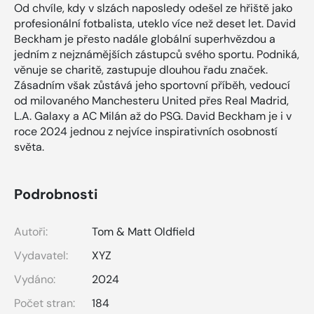
Od chvíle, kdy v slzách naposledy odešel ze hřiště jako
profesionální fotbalista, uteklo více než deset let. David
Beckham je přesto nadále globální superhvězdou a
jedním z nejznámějších zástupců svého sportu. Podniká,
věnuje se charitě, zastupuje dlouhou řadu značek.
Zásadním však zůstává jeho sportovní příběh, vedoucí
od milovaného Manchesteru United přes Real Madrid,
L.A. Galaxy a AC Milán až do PSG. David Beckham je i v
roce 2024 jednou z nejvíce inspirativních osobností
světa.
Podrobnosti
Autoři:
Tom & Matt Oldfield
Vydavatel:
XYZ
Vydáno:
2024
Počet stran:
184