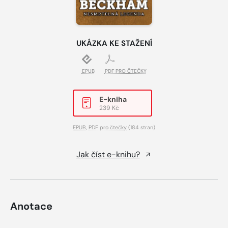
UKÁZKA KE STAŽENÍ
EPUB
PDF PRO ČTEČKY
E-kniha
239 Kč
EPUB
,
PDF pro čtečky
(184 stran)
Jak číst e-knihu?
Anotace