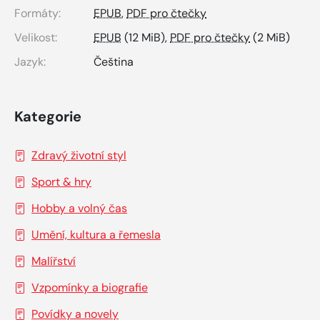
Formáty:
EPUB
,
PDF pro čtečky
Velikost:
EPUB
(12 MiB),
PDF pro čtečky
(2 MiB)
Jazyk:
Čeština
Kategorie
Zdravý životní styl
Sport & hry
Hobby a volný čas
Umění, kultura a řemesla
Malířství
Vzpomínky a biografie
Povídky a novely