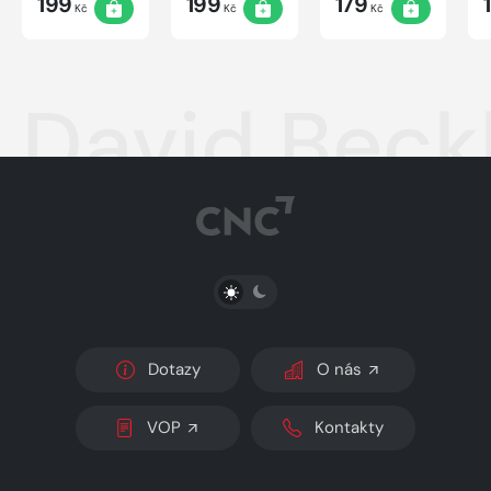
199
199
179
Kč
Kč
Kč
David Beck
PŘEPNOUT SVĚTLÝ/TMAVÝ REŽIM
Dotazy
O nás
VOP
Kontakty