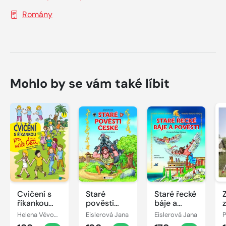
Romány
Mohlo by se vám také líbit
Cvičení s
Staré
Staré řecké
říkankou
pověsti
báje a
pro malé
české – pro
pověsti –
Helena Vévodová
Eislerová Jana
Eislerová Jana
děti
děti
pro děti