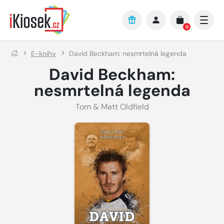
Přejít na hlavní obsah
0
E-knihy
David Beckham: nesmrtelná legenda
David Beckham:
nesmrtelná legenda
Tom & Matt Oldfield