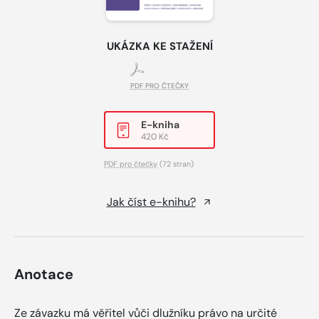
UKÁZKA KE STAŽENÍ
PDF PRO ČTEČKY
E-kniha
420 Kč
PDF pro čtečky
(72 stran)
Jak číst e-knihu?
Anotace
Ze závazku má věřitel vůči dlužníku právo na určité