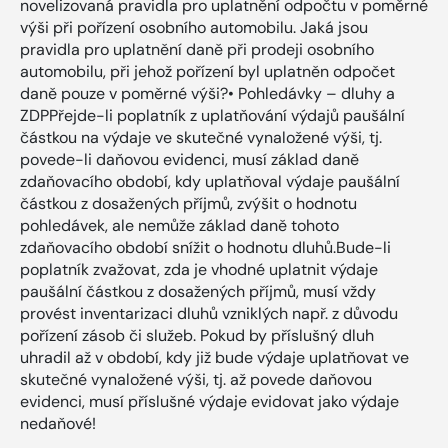
novelizovaná pravidla pro uplatnění odpočtu v poměrné
výši při pořízení osobního automobilu. Jaká jsou
pravidla pro uplatnění daně při prodeji osobního
automobilu, při jehož pořízení byl uplatněn odpočet
daně pouze v poměrné výši?• Pohledávky – dluhy a
ZDPPřejde-li poplatník z uplatňování výdajů paušální
částkou na výdaje ve skutečné vynaložené výši, tj.
povede-li daňovou evidenci, musí základ daně
zdaňovacího období, kdy uplatňoval výdaje paušální
částkou z dosažených příjmů, zvýšit o hodnotu
pohledávek, ale nemůže základ daně tohoto
zdaňovacího období snížit o hodnotu dluhů.Bude-li
poplatník zvažovat, zda je vhodné uplatnit výdaje
paušální částkou z dosažených příjmů, musí vždy
provést inventarizaci dluhů vzniklých např. z důvodu
pořízení zásob či služeb. Pokud by příslušný dluh
uhradil až v období, kdy již bude výdaje uplatňovat ve
skutečné vynaložené výši, tj. až povede daňovou
evidenci, musí příslušné výdaje evidovat jako výdaje
nedaňové!