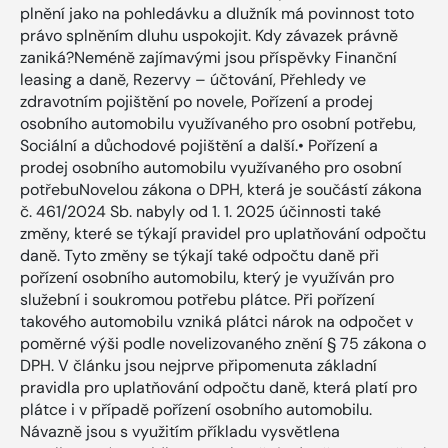
plnění jako na pohledávku a dlužník má povinnost toto
právo splněním dluhu uspokojit. Kdy závazek právně
zaniká?Neméně zajímavými jsou příspěvky Finanční
leasing a daně, Rezervy – účtování, Přehledy ve
zdravotním pojištění po novele, Pořízení a prodej
osobního automobilu využívaného pro osobní potřebu,
Sociální a důchodové pojištění a další.• Pořízení a
prodej osobního automobilu využívaného pro osobní
potřebuNovelou zákona o DPH, která je součástí zákona
č. 461/2024 Sb. nabyly od 1. 1. 2025 účinnosti také
změny, které se týkají pravidel pro uplatňování odpočtu
daně. Tyto změny se týkají také odpočtu daně při
pořízení osobního automobilu, který je využíván pro
služební i soukromou potřebu plátce. Při pořízení
takového automobilu vzniká plátci nárok na odpočet v
poměrné výši podle novelizovaného znění § 75 zákona o
DPH. V článku jsou nejprve připomenuta základní
pravidla pro uplatňování odpočtu daně, která platí pro
plátce i v případě pořízení osobního automobilu.
Návazně jsou s využitím příkladu vysvětlena