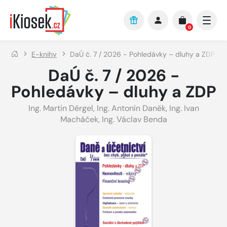
Přejít na hlavní obsah
0
E-knihy
DaÚ č. 7 / 2026 - Pohledávky – dluhy a ZDP
DaÚ č. 7 / 2026 -
Pohledávky – dluhy a ZDP
Ing. Martin Děrgel
,
Ing. Antonín Daněk
,
Ing. Ivan
Macháček
,
Ing. Václav Benda