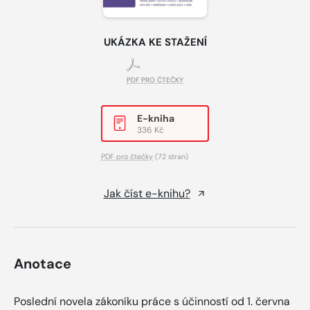
UKÁZKA KE STAŽENÍ
PDF PRO ČTEČKY
E-kniha
336 Kč
PDF pro čtečky
(72 stran)
Jak číst e-knihu?
Anotace
Poslední novela zákoníku práce s účinností od 1. června