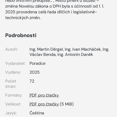
nebo vnitřním předpise... ; Místo plnění u služeb –
změna Novelou zákona o DPH byla s účinností od 1. 1.
2025 provedena celá řada dílčích i legislativně-
technických změn.
Podrobnosti
Autoři:
Ing. Martin Děrgel
,
Ing. Ivan Macháček
,
Ing.
Václav Benda
,
Ing. Antonín Daněk
Vydavatel:
Poradce
Vydáno:
2025
Počet
72
stran:
Formáty:
PDF pro čtečky
Velikost:
PDF pro čtečky
(5 MiB)
Jazyk:
Čeština