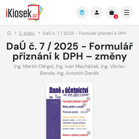
Přejít na hlavní obsah
0
E-knihy
DaÚ č. 7 / 2025 - Formulář přiznání k DPH – zm
DaÚ č. 7 / 2025 - Formulář
přiznání k DPH – změny
Ing. Martin Děrgel
,
Ing. Ivan Macháček
,
Ing. Václav
Benda
,
Ing. Antonín Daněk