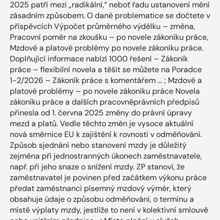
2025 patří mezi „radikální,“ neboť řadu ustanovení mění
zásadním způsobem. O dané problematice se dočtete v
příspěvcích Výpočet průměrného výdělku – změna,
Pracovní poměr na zkoušku – po novele zákoníku práce,
Mzdové a platové problémy po novele zákoníku práce.
Doplňující informace nabízí 1000 řešení – Zákoník
práce – flexibilní novela a těšit se můžete na Poradce
1-2/2026 – Zákoník práce s komentářem ... ; Mzdové a
platové problémy – po novele zákoníku práce Novela
zákoníku práce a dalších pracovněprávních předpisů
přinesla od 1. června 2025 změny do právní úpravy
mezd a platů. Vedle těchto změn je vysoce aktuální
nová směrnice EU k zajištění k rovnosti v odměňování.
Způsob sjednání nebo stanovení mzdy je důležitý
zejména při jednostranných úkonech zaměstnavatele,
např. při jeho snaze o snížení mzdy. ZP stanoví, že
zaměstnavatel je povinen před začátkem výkonu práce
předat zaměstnanci písemný mzdový výměr, který
obsahuje údaje o způsobu odměňování, o termínu a
místě výplaty mzdy, jestliže to není v kolektivní smlouvě