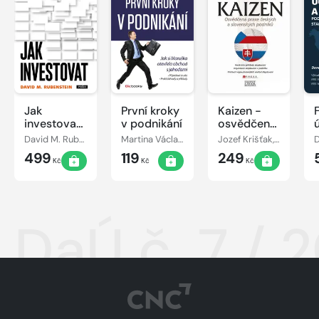
Jak
První kroky
Kaizen -
investovat:
v podnikání
osvědčená
Rozhovory
praxe
David M. Rubenstein
Martina Václavíková
Jozef Krišťak, Ľudovít Boledovič, Miroslav Marek, Ján Košturiak
s mistry
českých a
499
119
249
oboru
slovenských
Kč
Kč
Kč
podniků
DaÚ č. 7 / 