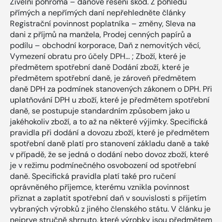
Živelní pohroma – daňové řešení škod. Z pohledu
přímých a nepřímých daní nepřehledněte články
Registrační povinnost poplatníka – změny, Sleva na
dani z příjmů na manžela, Prodej cenných papírů a
podílu – obchodní korporace, Daň z nemovitých věcí,
Vymezení obratu pro účely DPH... ; Zboží, které je
předmětem spotřební daně Dodání zboží, které je
předmětem spotřební daně, je zároveň předmětem
daně DPH za podmínek stanovených zákonem o DPH. Při
uplatňování DPH u zboží, které je předmětem spotřební
daně, se postupuje standardním způsobem jako u
jakéhokoliv zboží, a to až na některé výjimky. Specifická
pravidla při dodání a dovozu zboží, které je předmětem
spotřební daně platí pro stanovení základu daně a také
v případě, že se jedná o dodání nebo dovoz zboží, které
je v režimu podmínečného osvobození od spotřební
daně. Specifická pravidla platí také pro ručení
oprávněného příjemce, kterému vznikla povinnost
přiznat a zaplatit spotřební daň v souvislosti s přijetím
vybraných výrobků z jiného členského státu. V článku je
nejprve stručně shrnuto, které výrobky jsou předmětem