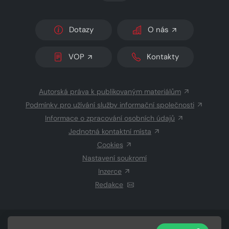
Dotazy
O nás
VOP
Kontakty
Autorská práva k publikovaným materiálům
Podmínky pro užívání služby informační společnosti
Informace o zpracování osobních údajů
Jednotná kontaktní místa
Cookies
Nastavení soukromí
Inzerce
Redakce
© 2026 Copyright
CZECH NEWS CENTER a.s.
a dodavatelé