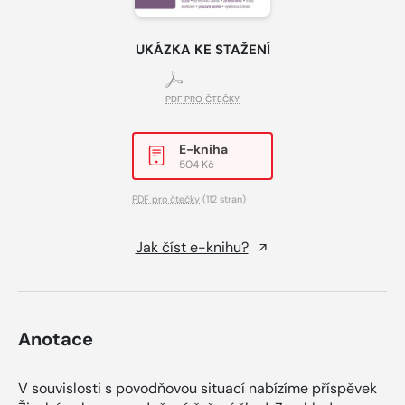
UKÁZKA KE STAŽENÍ
PDF PRO ČTEČKY
E-kniha
504 Kč
PDF pro čtečky
(112 stran)
Jak číst e-knihu?
Anotace
V souvislosti s povodňovou situací nabízíme příspěvek