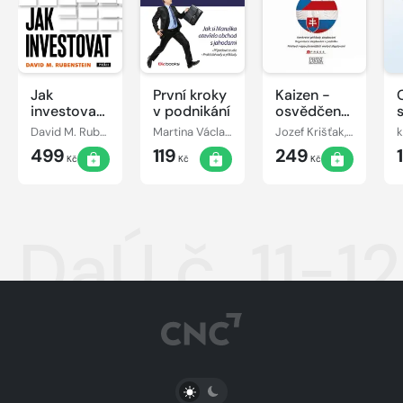
Jak
První kroky
Kaizen -
investovat:
v podnikání
osvědčená
Rozhovory
praxe
David M. Rubenstein
Martina Václavíková
Jozef Krišťak, Ľudovít Boledovič, Miroslav Marek, Ján Košturiak
k
s mistry
českých a
499
119
249
oboru
slovenských
Kč
Kč
Kč
podniků
DaÚ č. 11-1
PŘEPNOUT SVĚTLÝ/TMAVÝ REŽIM