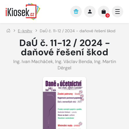
Přejít na hlavní obsah
0
E-knihy
DaÚ č. 11-12 / 2024 - daňové řešení škod
DaÚ č. 11-12 / 2024 -
daňové řešení škod
Ing. Ivan Macháček
,
Ing. Václav Benda
,
Ing. Martin
Děrgel