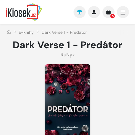
Přejít na hlavní obsah
0
E-knihy
Dark Verse 1 - Predátor
Dark Verse 1 - Predátor
RuNyx