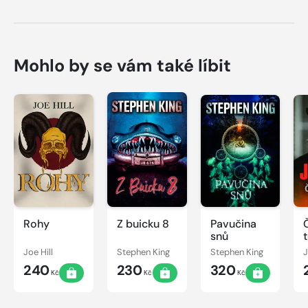
Mohlo by se vám také líbit
Rohy
Z buicku 8
Pavučina
snů
Joe Hill
Stephen King
Stephen King
J
240
230
320
Kč
Kč
Kč