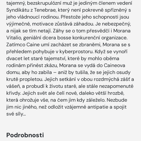
tajemný, bezskrupulózní muž je jediným členem vedení
Syndikátu z Tenebrae, který není pokrevně spřízněný s
jeho vládnoucí rodinou. Přestože jeho schopnosti jsou
výjimečné, motivace zůstává záhadou. Je nebezpečný,
a nijak se tím netají. Záhy se o tom přesvědčí i Morana
Vitalio, geniální dcera bosse konkurenční organizace.
Zatímco Caine umí zacházet se zbraněmi, Morana se s
přehledem pohybuje v kyberprostoru. Když se vynoří
dvacet let staré tajemství, které by mohlo oběma
rodinám přinést zkázu, Morana se vydá do Caineova
domu, aby ho zabila – aniž by tušila, že se jejich osudy
krutě propletou. Jejich setkání v obou rozdmýchá zášť a
vášeň, a probudí k životu staré, ale stále nezapomenuté
křivdy. Jejich svět ale čelí nové, daleko větší hrozbě,
která ohrožuje vše, na čem jim kdy záleželo. Nezbude
jim nic jiného, než odložit vzájemné antipatie a spojit
své síly…
Podrobnosti