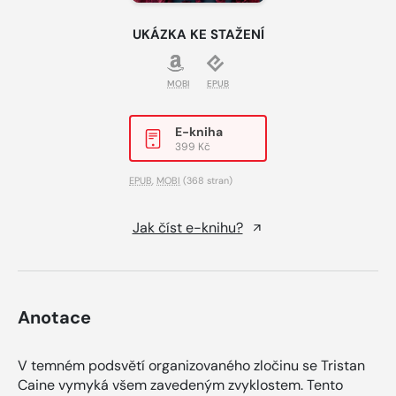
UKÁZKA KE STAŽENÍ
MOBI
EPUB
E-kniha
399 Kč
EPUB
,
MOBI
(368 stran)
Jak číst e-knihu?
Anotace
V temném podsvětí organizovaného zločinu se Tristan
Caine vymyká všem zavedeným zvyklostem. Tento