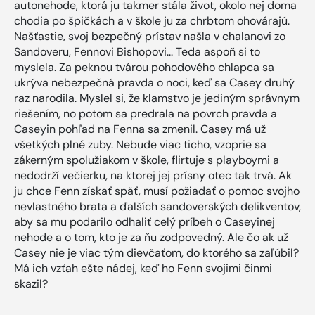
autonehode, ktorá ju takmer stála život, okolo nej doma
chodia po špičkách a v škole ju za chrbtom ohovárajú.
Našťastie, svoj bezpečný prístav našla v chalanovi zo
Sandoveru, Fennovi Bishopovi... Teda aspoň si to
myslela. Za peknou tvárou pohodového chlapca sa
ukrýva nebezpečná pravda o noci, keď sa Casey druhý
raz narodila. Myslel si, že klamstvo je jediným správnym
riešením, no potom sa predrala na povrch pravda a
Caseyin pohľad na Fenna sa zmenil. Casey má už
všetkých plné zuby. Nebude viac ticho, vzoprie sa
zákerným spolužiakom v škole, flirtuje s playboymi a
nedodrží večierku, na ktorej jej prísny otec tak trvá. Ak
ju chce Fenn získať späť, musí požiadať o pomoc svojho
nevlastného brata a ďalších sandoverských delikventov,
aby sa mu podarilo odhaliť celý príbeh o Caseyinej
nehode a o tom, kto je za ňu zodpovedný. Ale čo ak už
Casey nie je viac tým dievčaťom, do ktorého sa zaľúbil?
Má ich vzťah ešte nádej, keď ho Fenn svojimi činmi
skazil?