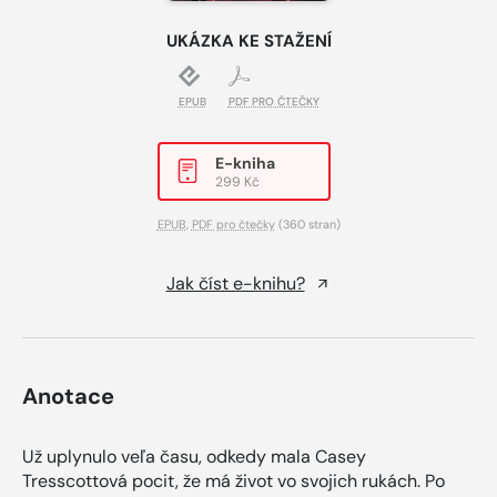
UKÁZKA KE STAŽENÍ
EPUB
PDF PRO ČTEČKY
E-kniha
299 Kč
EPUB
,
PDF pro čtečky
(360 stran)
Jak číst e-knihu?
Anotace
Už uplynulo veľa času, odkedy mala Casey
Tresscottová pocit, že má život vo svojich rukách. Po