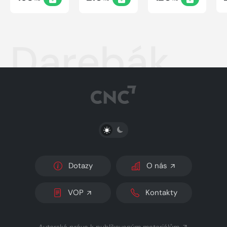
Darebák
PŘEPNOUT SVĚTLÝ/TMAVÝ REŽIM
Dotazy
O nás
VOP
Kontakty