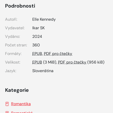
Podrobnosti
Autoři:
Elle Kennedy
Vydavatel:
Ikar SK
Vydáno:
2024
Počet stran:
360
Formáty:
EPUB
,
PDF pro čtečky
Velikost:
EPUB
(3 MiB),
PDF pro čtečky
(956 kiB)
Jazyk:
Slovenština
Kategorie
Romantika