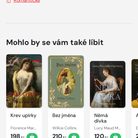
Romantické
Mohlo by se vám také líbit
Krev upírky
Bez jména
Němá
dívka
Florence Marryat
Wilkie Collins
Lucy Maud Montgomery
198
210
120
Kč
Kč
Kč