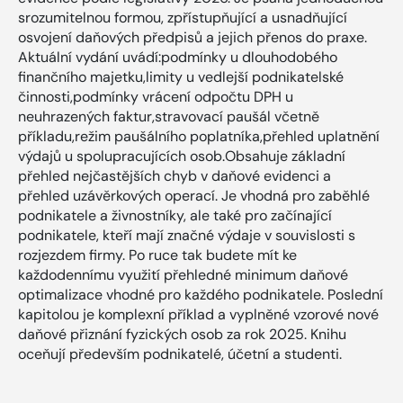
srozumitelnou formou, zpřístupňující a usnadňující
osvojení daňových předpisů a jejich přenos do praxe.
Aktuální vydání uvádí:podmínky u dlouhodobého
finančního majetku,limity u vedlejší podnikatelské
činnosti,podmínky vrácení odpočtu DPH u
neuhrazených faktur,stravovací paušál včetně
příkladu,režim paušálního poplatníka,přehled uplatnění
výdajů u spolupracujících osob.Obsahuje základní
přehled nejčastějších chyb v daňové evidenci a
přehled uzávěrkových operací. Je vhodná pro zaběhlé
podnikatele a živnostníky, ale také pro začínající
podnikatele, kteří mají značné výdaje v souvislosti s
rozjezdem firmy. Po ruce tak budete mít ke
každodennímu využití přehledné minimum daňové
optimalizace vhodné pro každého podnikatele. Poslední
kapitolou je komplexní příklad a vyplněné vzorové nové
daňové přiznání fyzických osob za rok 2025. Knihu
oceňují především podnikatelé, účetní a studenti.