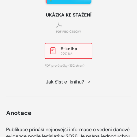
UKÁZKA KE STAŽENÍ
PDF PRO ČTEČKY
E-kniha
220 Kč
PDF pro čtečky
(152 stran)
Jak číst e-knihu?
Anotace
Publikace přináší nejnovější informace o vedení daňové
evidence podle legislativy 2026. Je psána jednoduchou