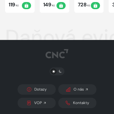
benefity a
119
149
728
DPH
Kč
Kč
Kč
Daňová evi
PŘEPNOUT SVĚTLÝ/TMAVÝ REŽIM
Dotazy
O nás
VOP
Kontakty