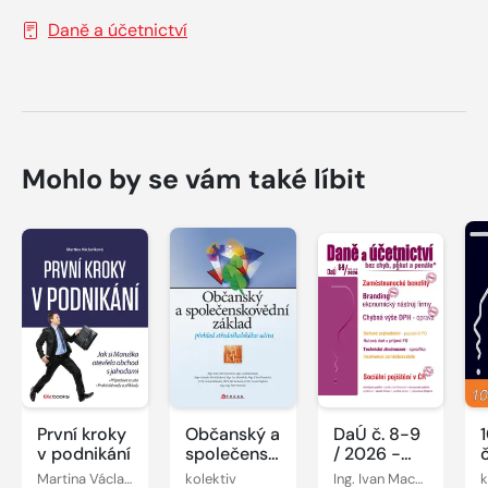
Daně a účetnictví
Mohlo by se vám také líbit
První kroky
Občanský a
DaÚ č. 8-9
v podnikání
společenskovědní
/ 2026 -
základ
Zaměstnanecké
Martina Václavíková
kolektiv
Ing. Ivan Macháček, Ing. Pavel Novák, Ing. Václav Benda, Ing. Antonín Daněk, Ing. Martin Děrgel