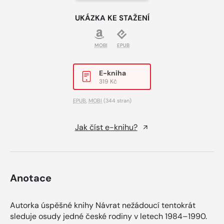
UKÁZKA KE STAŽENÍ
MOBI
EPUB
E-kniha
319 Kč
EPUB
,
MOBI
(344 stran)
Jak číst e-knihu?
Anotace
Autorka úspěšné knihy Návrat nežádoucí tentokrát
sleduje osudy jedné české rodiny v letech 1984–1990.