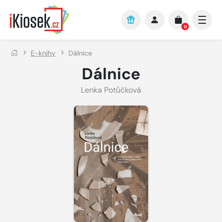
Přejít na hlavní obsah
0
E-knihy
Dálnice
Dálnice
Lenka Potůčková