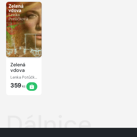
Zelená
vdova
Lenka Potůčková
359
Kč
Dálnice