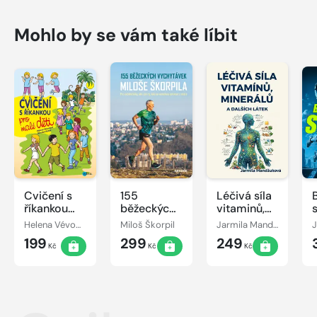
Mohlo by se vám také líbit
Cvičení s
155
Léčivá síla
říkankou
běžeckých
vitaminů,
pro malé
vychytávek
minerálů a
Helena Vévodová
Miloš Škorpil
Jarmila Mandžuková
J
děti
Miloše
dalších
199
299
249
Škorpila
látek
Kč
Kč
Kč