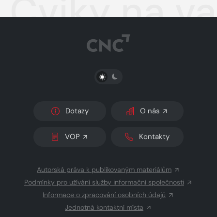
Cviky na va
PŘEPNOUT SVĚTLÝ/TMAVÝ REŽIM
Dotazy
O nás
VOP
Kontakty
Autorská práva k publikovaným materiálům
Podmínky pro užívání služby informační společnosti
Informace o zpracování osobních údajů
Jednotná kontaktní místa