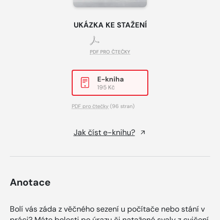
UKÁZKA KE STAŽENÍ
PDF PRO ČTEČKY
E-kniha
195 Kč
PDF pro čtečky
(96 stran)
Jak číst e-knihu?
Anotace
Bolí vás záda z věčného sezení u počítače nebo stání v
práci? Máte bolesti po úrazu či natažené svaly z cvičení,