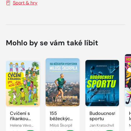
Sport & hry
Mohlo by se vám také líbit
Cvičení s
155
Budoucnost
říkankou
běžeckých
sportu
pro malé
vychytávek
Helena Vévodová
Miloš Škorpil
Jan Kratochvíl
M
děti
Miloše