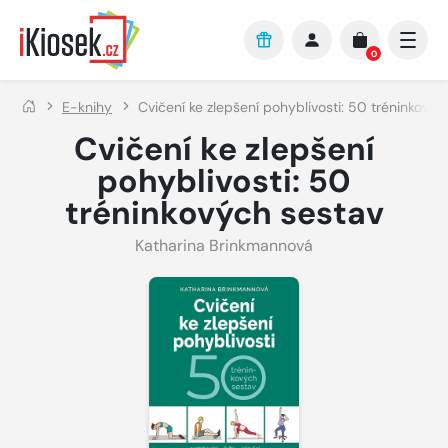
Přejít na hlavní obsah
0
E-knihy
Cvičení ke zlepšení pohyblivosti: 50 tréninkovýc
Cvičení ke zlepšení
pohyblivosti: 50
tréninkových sestav
Katharina Brinkmannová