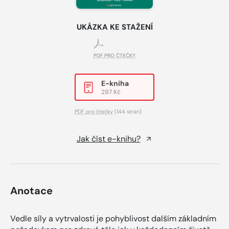
UKÁZKA KE STAŽENÍ
PDF PRO ČTEČKY
E-kniha
297 Kč
PDF pro čtečky
(144 stran)
Jak číst e-knihu?
Anotace
Vedle síly a vytrvalosti je pohyblivost dalším základním