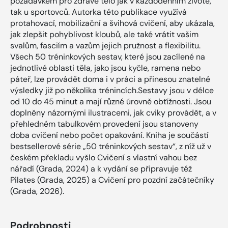
požadavkem pro zdravé tělo jak v každodenním životě,
tak u sportovců. Autorka této publikace využívá
protahovací, mobilizační a švihová cvičení, aby ukázala,
jak zlepšit pohyblivost kloubů, ale také vrátit vašim
svalům, fasciím a vazům jejich pružnost a flexibilitu.
Všech 50 tréninkových sestav, které jsou zacílené na
jednotlivé oblasti těla, jako jsou kyčle, ramena nebo
páteř, lze provádět doma i v práci a přinesou znatelné
výsledky již po několika trénincích.Sestavy jsou v délce
od 10 do 45 minut a mají různé úrovně obtížnosti. Jsou
doplněny názornými ilustracemi, jak cviky provádět, a v
přehledném tabulkovém provedení jsou stanoveny
doba cvičení nebo počet opakování. Kniha je součástí
bestsellerové série „50 tréninkových sestav“, z níž už v
českém překladu vyšlo Cvičení s vlastní vahou bez
nářadí (Grada, 2024) a k vydání se připravuje též
Pilates (Grada, 2025) a Cvičení pro pozdní začátečníky
(Grada, 2026).
Podrobnosti