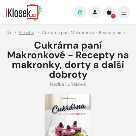
Přejít na hlavní obsah
0
E-knihy
Cukrárna paní Makronkové - Recepty na makronk
Cukrárna paní
Makronkové - Recepty na
makronky, dorty a další
dobroty
Radka Luňáková