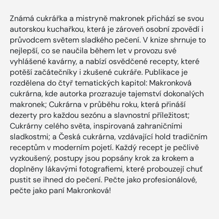
Známá cukrářka a mistryně makronek přichází se svou
autorskou kuchařkou, která je zároveň osobní zpovědí i
průvodcem světem sladkého pečení. V knize shrnuje to
nejlepší, co se naučila během let v provozu své
vyhlášené kavárny, a nabízí osvědčené recepty, které
potěší začátečníky i zkušené cukráře. Publikace je
rozdělena do čtyř tematických kapitol: Makronková
cukrárna, kde autorka prozrazuje tajemství dokonalých
makronek; Cukrárna v průběhu roku, která přináší
dezerty pro každou sezónu a slavnostní příležitost;
Cukrárny celého světa, inspirovaná zahraničními
sladkostmi; a Česká cukrárna, vzdávající hold tradičním
receptům v moderním pojetí. Každý recept je pečlivě
vyzkoušený, postupy jsou popsány krok za krokem a
doplněny lákavými fotografiemi, které probouzejí chuť
pustit se ihned do pečení. Pečte jako profesionálové,
pečte jako paní Makronková!