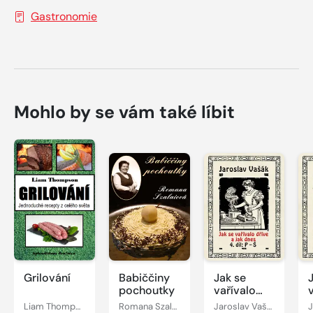
Gastronomie
Mohlo by se vám také líbit
Grilování
Babiččiny
Jak se
pochoutky
vařívalo
kdysi a jak
Liam Thompson
Romana Szalaiová
Jaroslav Vašák