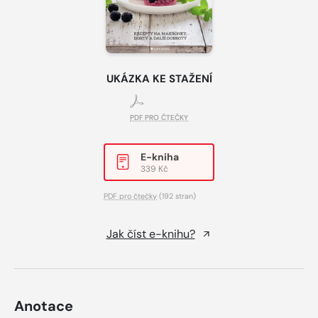
UKÁZKA KE STAŽENÍ
PDF PRO ČTEČKY
E-kniha
339 Kč
PDF pro čtečky
(192 stran)
Jak číst e-knihu?
Anotace