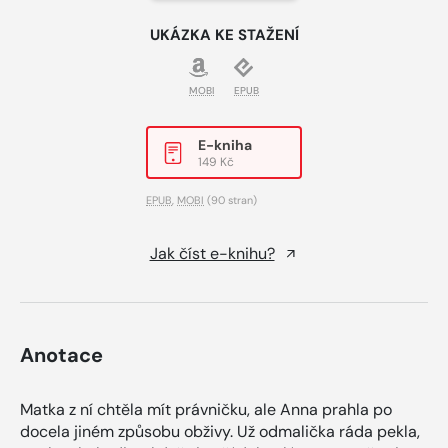
UKÁZKA KE STAŽENÍ
MOBI
EPUB
E-kniha
149 Kč
EPUB
,
MOBI
(90 stran)
Jak číst e-knihu?
Anotace
Matka z ní chtěla mít právničku, ale Anna prahla po
docela jiném způsobu obživy. Už odmalička ráda pekla,