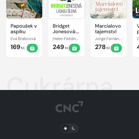
Papoušek v
Bridget
Marcialovo
aspiku
Jonesová:
tajemství
láskou
Eva Brabcová
Helen Fieldingová
Jorge Fernández Díaz
šílená
169
249
278
Kč
Kč
Kč
Cukrárna
PŘEPNOUT SVĚTLÝ/TMAVÝ REŽIM