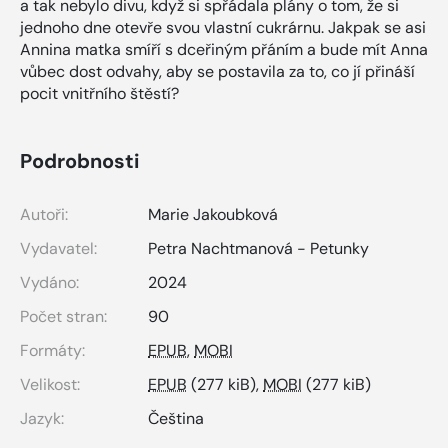
a tak nebylo divu, když si spřádala plány o tom, že si
jednoho dne otevře svou vlastní cukrárnu. Jakpak se asi
Annina matka smíří s dceřiným přáním a bude mít Anna
vůbec dost odvahy, aby se postavila za to, co jí přináší
pocit vnitřního štěstí?
Podrobnosti
Autoři:
Marie Jakoubková
Vydavatel:
Petra Nachtmanová - Petunky
Vydáno:
2024
Počet stran:
90
Formáty:
EPUB
,
MOBI
Velikost:
EPUB
(277 kiB),
MOBI
(277 kiB)
Jazyk:
Čeština