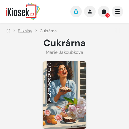
Přejít na hlavní obsah
0
E-knihy
Cukrárna
Cukrárna
Marie Jakoubková