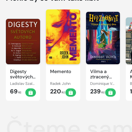
Digesty
Memento
Vilma a
světových
ztracený
autorů
den
Ladislav Szalai, Romana Szalaiová
Radek John
Dominique Valente
69
220
239
Kč
Kč
Kč
Čteme sami