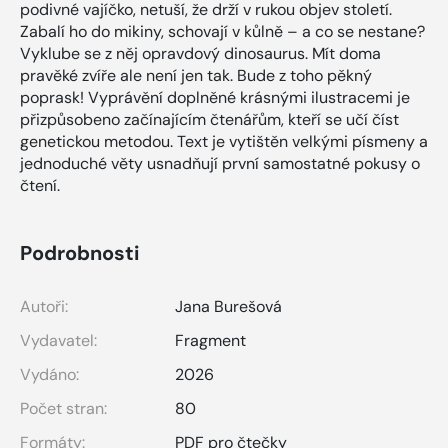
podivné vajíčko, netuší, že drží v rukou objev století.
Zabalí ho do mikiny, schovají v kůlně – a co se nestane?
Vyklube se z něj opravdový dinosaurus. Mít doma
pravěké zvíře ale není jen tak. Bude z toho pěkný
poprask! Vyprávění doplněné krásnými ilustracemi je
přizpůsobeno začínajícím čtenářům, kteří se učí číst
genetickou metodou. Text je vytištěn velkými písmeny a
jednoduché věty usnadňují první samostatné pokusy o
čtení.
Podrobnosti
Autoři:
Jana Burešová
Vydavatel:
Fragment
Vydáno:
2026
Počet stran:
80
Formáty:
PDF pro čtečky