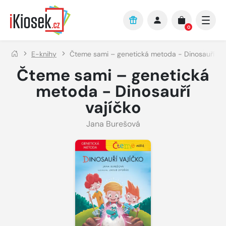
Přejít na hlavní obsah
0
E-knihy
Čteme sami – genetická metoda - Dinosauří vaj
Čteme sami – genetická
metoda - Dinosauří
vajíčko
Jana Burešová