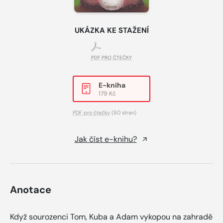
UKÁZKA KE STAŽENÍ
PDF PRO ČTEČKY
E-kniha
179 Kč
PDF pro čtečky
(80 stran)
Jak číst e-knihu?
Anotace
Když sourozenci Tom, Kuba a Adam vykopou na zahradě