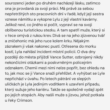
sourozenci jeden po druhém nacházejí lásku, zatímco
ona je provdaná za svoji práci. Má právě za sebou
nepřetržitých sto pracovních dní v řadě, když její sestra
vznese námitku a vykopne Lylu z její vlastní kavárny.
Jelikož neví, co jiného si počít, vypraví se na svoji
oblíbenou turistickou stezku. A tam spatří muže, který si
v řece omývá z rukou krev. Dívá se na jeho zjizvenou tvář
a zničehonic má jeho ruce kolem krku. Nějakým
zázrakem ji však nakonec pustí. Otřesena do morku
kostí, Lyla nahlásí incident místní policii. O dva dny
později do města přijíždí Vance Sutter, ozbrojený nikdy
nekončícími otázkami a poskvrněným policejním
odznakem. Chemii mezi nimi nelze popřít, bez ohledu na
to, jak moc se ji Vance snaží přehlížet. A vyhýbat se Lyle
nepřichází v úvahu. Po letech pátrání ve slepých
uličkách je Lyla jediným vodítkem k uzavření případu,
který sužuje jeho kariéru. Takže se společně vydají zpět
po jejích stopách. Aby našli muže s jizvou, jehož potkala
u řeky Crimson.