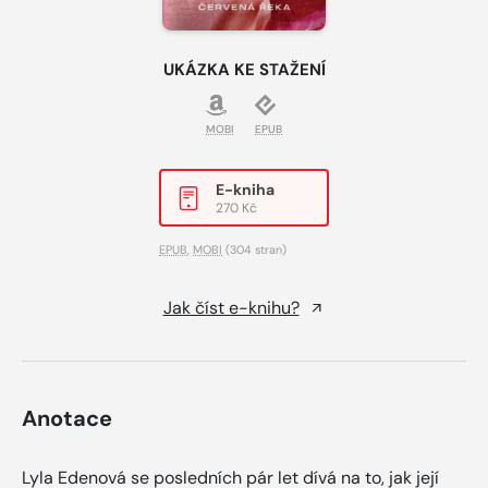
UKÁZKA KE STAŽENÍ
MOBI
EPUB
E-kniha
270 Kč
EPUB
,
MOBI
(304 stran)
Jak číst e-knihu?
Anotace
Lyla Edenová se posledních pár let dívá na to, jak její