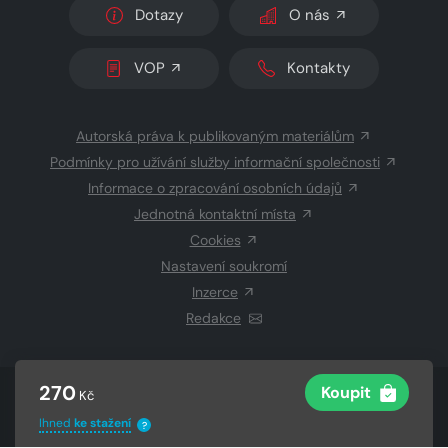
Dotazy
O nás
VOP
Kontakty
Autorská práva k publikovaným materiálům
Podmínky pro užívání služby informační společnosti
Informace o zpracování osobních údajů
Jednotná kontaktní místa
Cookies
Nastavení soukromí
Inzerce
Redakce
270
Koupit
Kč
© 2026 Copyright
CZECH NEWS CENTER a.s.
a dodavatelé
obsahu
Ihned
ke stažení
?
Vysázeno
Grand IT s.r.o.