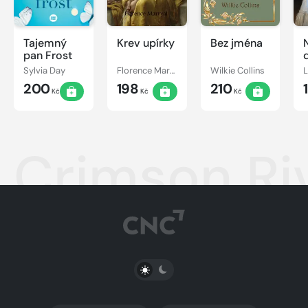
Tajemný
Krev upírky
Bez jména
pan Frost
Sylvia Day
Florence Marryat
Wilkie Collins
200
198
210
Kč
Kč
Kč
Crimson Ri
PŘEPNOUT SVĚTLÝ/TMAVÝ REŽIM