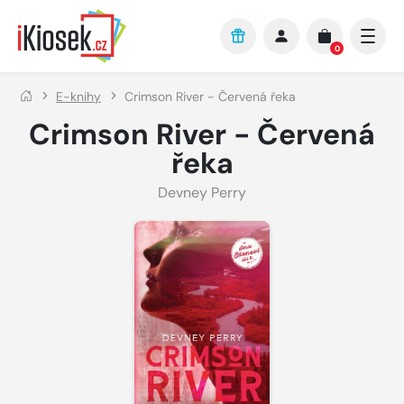
Přejít na hlavní obsah
0
E-knihy
Crimson River - Červená řeka
Crimson River - Červená
řeka
Devney Perry