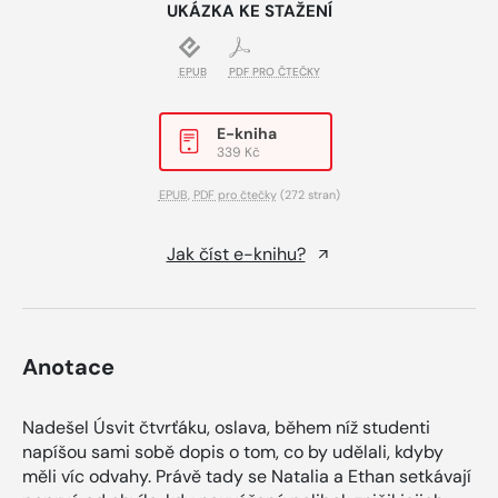
UKÁZKA KE STAŽENÍ
EPUB
PDF PRO ČTEČKY
E-kniha
339 Kč
EPUB
,
PDF pro čtečky
(272 stran)
Jak číst e-knihu?
Anotace
Nadešel Úsvit čtvrťáku, oslava, během níž studenti
napíšou sami sobě dopis o tom, co by udělali, kdyby
měli víc odvahy. Právě tady se Natalia a Ethan setkávají