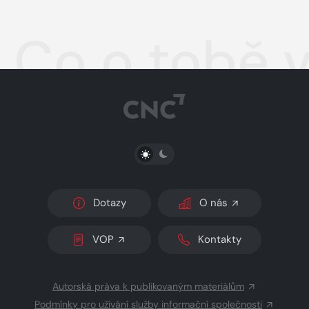
Co o tobě 
PŘEPNOUT SVĚTLÝ/TMAVÝ REŽIM
Dotazy
O nás
VOP
Kontakty
Autorská práva k publikovaným materiálům
Podmínky pro užívání služby informační společnosti