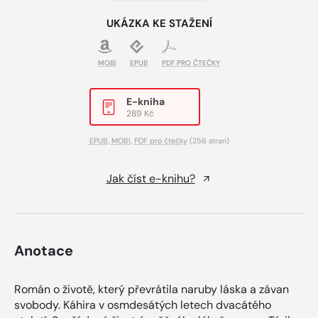
UKÁZKA KE STAŽENÍ
MOBI
EPUB
PDF PRO ČTEČKY
E-kniha
289 Kč
EPUB
,
MOBI
,
PDF pro čtečky
(256 stran)
Jak číst e-knihu?
Anotace
Román o životě, který převrátila naruby láska a závan
svobody. Káhira v osmdesátých letech dvacátého