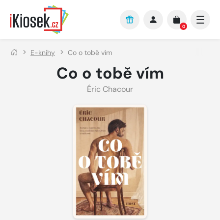
Přejít na hlavní obsah
0
E-knihy
Co o tobě vím
Co o tobě vím
Éric Chacour