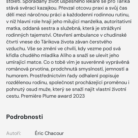
století. Spořádaný život úspěšného lékaře se pro Tárika
stává svěrací kazajkou. Převzal otcovu praxi a svůj čas
dělí mezi náročnou práci a každodenní rodinnou rutinu,
v níž hlavní role hrají jeho milující manželka, autoritativní
matka, oddaná sestra a služebná, která je strážkyní
rodinných tajemství. Otevření ambulance v chudinské
čtvrti vnese do Tárikova života závan čerstvého
vzduchu. Vše se změní ve chvíli, kdy vezme pod svá
křídla chudého mladíka Alího a snaží se ulevit jeho
umírající matce. Co o tobě vím je suverénně vyprávěná
románová prvotina, prodchnutá smyslností, jemností a
humorem. Prostřednictvím řady odhalení popisuje
rozdělenou rodinu, společnost procházející proměnou i
pohnutý osud muže, který se snaží najít vlastní životní
cestu. Première Plume award 2023
Podrobnosti
Autoři:
Éric Chacour