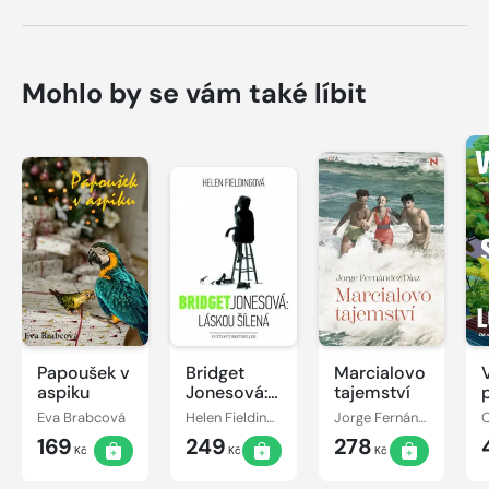
Mohlo by se vám také líbit
Papoušek v
Bridget
Marcialovo
aspiku
Jonesová:
tajemství
láskou
Eva Brabcová
Helen Fieldingová
Jorge Fernández Díaz
šílená
169
249
278
Kč
Kč
Kč