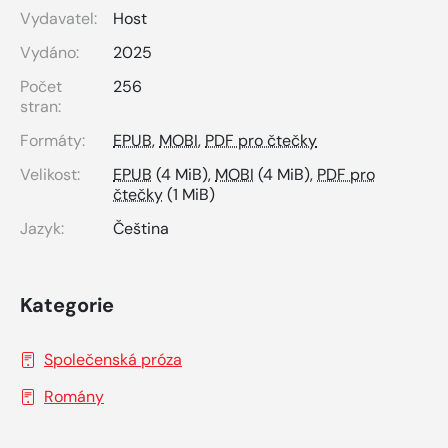
Vydavatel:
Host
Vydáno:
2025
Počet
256
stran:
Formáty:
EPUB
,
MOBI
,
PDF pro čtečky
Velikost:
EPUB
(4 MiB),
MOBI
(4 MiB),
PDF pro
čtečky
(1 MiB)
Jazyk:
Čeština
Kategorie
Společenská próza
Romány