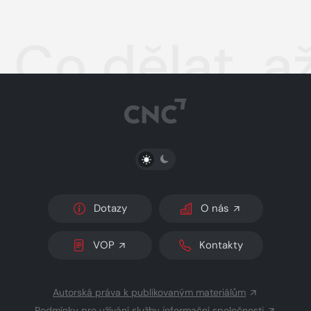
Co dělat, a
PŘEPNOUT SVĚTLÝ/TMAVÝ REŽIM
Dotazy
O nás
VOP
Kontakty
Autorská práva k publikovaným materiálům
Podmínky pro užívání služby informační společnosti