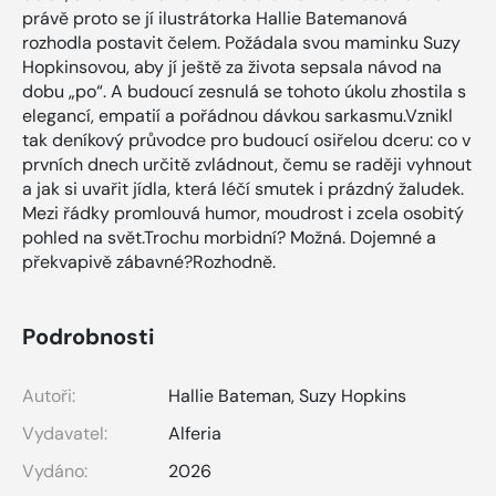
právě proto se jí ilustrátorka Hallie Batemanová
rozhodla postavit čelem. Požádala svou maminku Suzy
Hopkinsovou, aby jí ještě za života sepsala návod na
dobu „po“. A budoucí zesnulá se tohoto úkolu zhostila s
elegancí, empatií a pořádnou dávkou sarkasmu.Vznikl
tak deníkový průvodce pro budoucí osiřelou dceru: co v
prvních dnech určitě zvládnout, čemu se raději vyhnout
a jak si uvařit jídla, která léčí smutek i prázdný žaludek.
Mezi řádky promlouvá humor, moudrost i zcela osobitý
pohled na svět.Trochu morbidní? Možná. Dojemné a
překvapivě zábavné?Rozhodně.
Podrobnosti
Autoři:
Hallie Bateman
,
Suzy Hopkins
Vydavatel:
Alferia
Vydáno:
2026