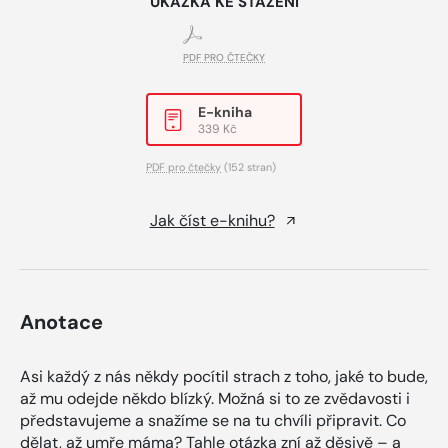
UKÁZKA KE STAŽENÍ
PDF PRO ČTEČKY
E-kniha
339 Kč
PDF pro čtečky
(152 stran)
Jak číst e-knihu?
Anotace
Asi každý z nás někdy pocítil strach z toho, jaké to bude,
až mu odejde někdo blízký. Možná si to ze zvědavosti i
představujeme a snažíme se na tu chvíli připravit. Co
dělat, až umře máma? Tahle otázka zní až děsivě – a