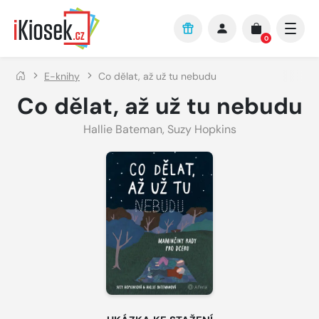
Přejít na hlavní obsah
0
E-knihy
Co dělat, až už tu nebudu
Co dělat, až už tu nebudu
Hallie Bateman
,
Suzy Hopkins