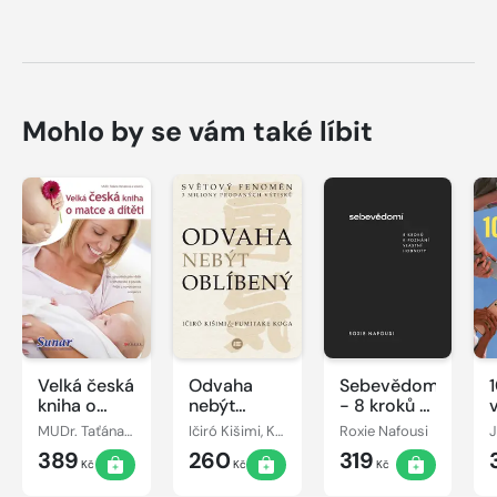
Mohlo by se vám také líbit
Velká česká
Odvaha
Sebevědomí
kniha o
nebýt
- 8 kroků k
matce a
oblíbený
poznání
MUDr. Taťána Hanáková
Ičiró Kišimi, Koga Fumitake
Roxie Nafousi
dítěti
vlastní
389
260
319
hodnoty
Kč
Kč
Kč