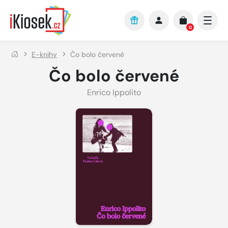
Přejít na hlavní obsah
0
E-knihy
Čo bolo červené
Čo bolo červené
Enrico Ippolito