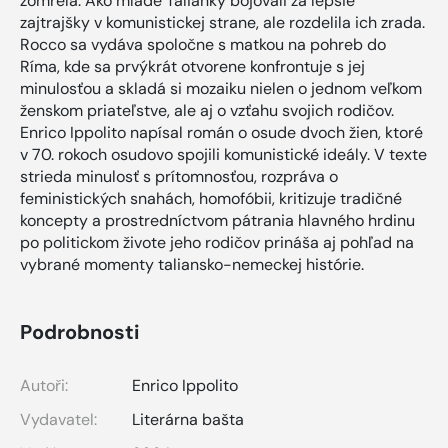
zomrela. Ako mladé Talianky bojovali za lepšie
zajtrajšky v komunistickej strane, ale rozdelila ich zrada.
Rocco sa vydáva spoločne s matkou na pohreb do
Ríma, kde sa prvýkrát otvorene konfrontuje s jej
minulosťou a skladá si mozaiku nielen o jednom veľkom
ženskom priateľstve, ale aj o vzťahu svojich rodičov.
Enrico Ippolito napísal román o osude dvoch žien, ktoré
v 70. rokoch osudovo spojili komunistické ideály. V texte
strieda minulosť s prítomnosťou, rozpráva o
feministických snahách, homofóbii, kritizuje tradičné
koncepty a prostredníctvom pátrania hlavného hrdinu
po politickom živote jeho rodičov prináša aj pohľad na
vybrané momenty taliansko-nemeckej histórie.
Podrobnosti
Autoři:
Enrico Ippolito
Vydavatel:
Literárna bašta