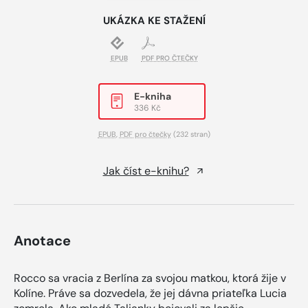
UKÁZKA KE STAŽENÍ
EPUB
PDF PRO ČTEČKY
E-kniha
336 Kč
EPUB
,
PDF pro čtečky
(232 stran)
Jak číst e-knihu?
Anotace
Rocco sa vracia z Berlína za svojou matkou, ktorá žije v
Kolíne. Práve sa dozvedela, že jej dávna priateľka Lucia