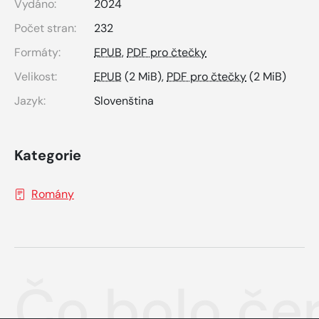
Vydáno:
2024
Počet stran:
232
Formáty:
EPUB
,
PDF pro čtečky
Velikost:
EPUB
(2 MiB),
PDF pro čtečky
(2 MiB)
Jazyk:
Slovenština
Kategorie
Romány
Čo bolo če