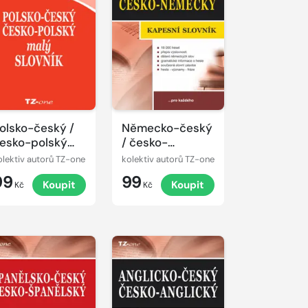
olsko-český /
Německo-český
esko-polský
/ česko-
alý slovník
německý
olektiv autorů TZ-one
kolektiv autorů TZ-one
kapesní slovník
99
99
Koupit
Koupit
Kč
Kč