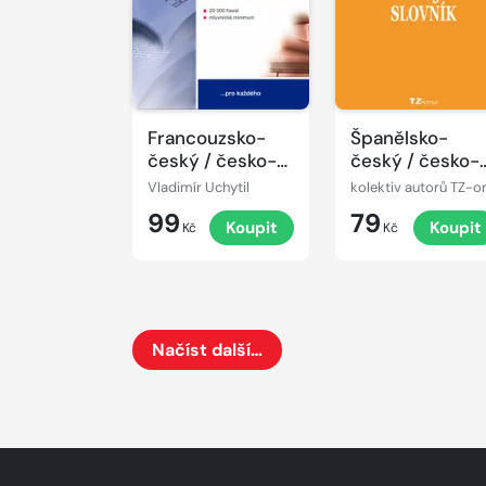
Francouzsko-
Španělsko-
český / česko-
český / česko-
francouzský
španělský malý
Vladimír Uchytil
kolektiv autorů TZ-o
kapesní slovník
slovník
99
79
Koupit
Koupit
Kč
Kč
Načíst další…
Načte dalších 24 položek na aktuální stránku