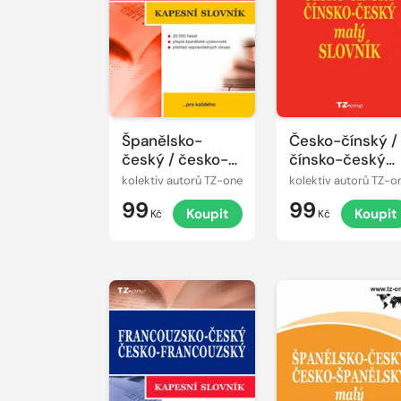
Španělsko-
Česko-čínský /
český / česko-
čínsko-český
španělský
malý slovník
kolektiv autorů TZ-one
kolektiv autorů TZ-o
kapesní slovník
99
99
Koupit
Koupit
Kč
Kč