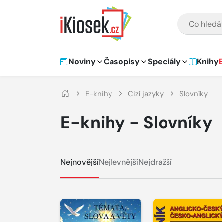
Přejít na hlavní obsah
VYHLEDÁVÁNÍ
Hlavní navigace
Noviny
Časopisy
Speciály
Knihy
E-knihy
Cizí jazyky
Slovníky
E-knihy - Slovníky
Nejnovější
Nejlevnější
Nejdražší