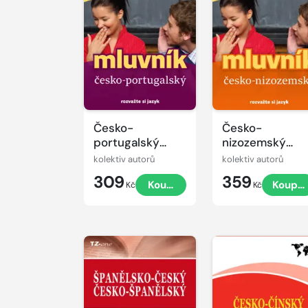
Česko-
Česko-
portugalský
nizozemský
mluvník
mluvník
kolektiv autorů
kolektiv autorů
309
359
Koupit
Koupit
Kč
Kč