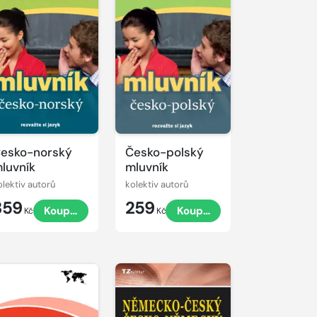
esko-norský
Česko-polský
luvník
mluvník
olektiv autorů
kolektiv autorů
359
259
Koupit
Koupit
Kč
Kč