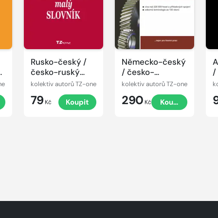
Rusko-český /
Německo-český
A
česko-ruský
/ česko-
/
malý slovník
německý
f
ne
kolektiv autorů TZ-one
kolektiv autorů TZ-one
k
technický
79
290
Koupit
Koupit
slovník
Kč
Kč