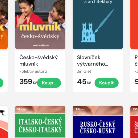
Česko-švédský
Slovníček
P
mluvník
výtvarného
č
umění a
m
kolektiv autorů
Jiří Glet
k
architektury
359
45
Koupit
Koupit
Kč
Kč