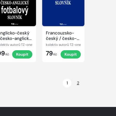
nglicko-český
Francouzsko-
 česko-anglický
český / česko-
otbalový slovník
francouzský
olektiv autorů TZ-one
kolektiv autorů TZ-one
malý slovník
99
79
Koupit
Koupit
Kč
Kč
1
2