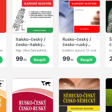
Italsko-český /
Rusko-český /
Š
česko-italský
česko-ruský
č
kapesní slovník
kapesní slovník
š
ne
Mgr. Věra Zahradníčková
kolektiv autorů TZ-one
k
t
99
99
Koupit
Koupit
s
Kč
Kč