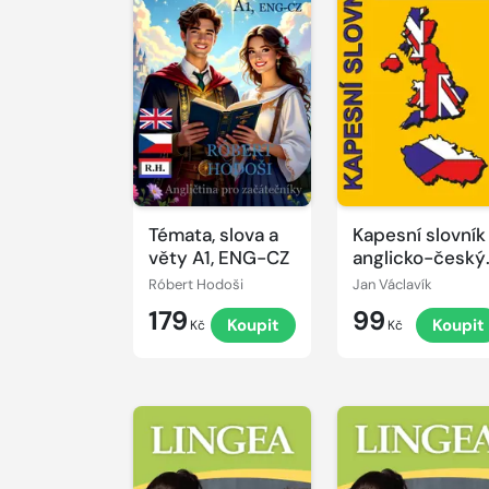
Témata, slova a
Kapesní slovník
věty A1, ENG-CZ
anglicko-český
česko-anglický
Róbert Hodoši
Jan Václavík
179
99
Koupit
Koupit
Kč
Kč