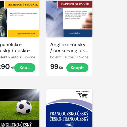
panělsko-
Anglicko-český
eský / česko-
/ česko-anglický
panělský
kapesní slovník
olektiv autorů TZ-one
kolektiv autorů TZ-one
echnický
290
99
Koupit
Koupit
lovník
Kč
Kč