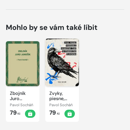
Mohlo by se vám také líbit
Zbojník
Zvyky,
Juro
piesne,
Jánošík
porekadlá,
Pavol Socháň
Pavol Socháň
pranostiky,
79
79
čary zo
Kč
Kč
starobylého
Slovenska