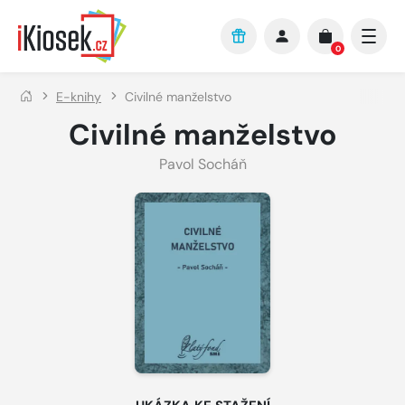
Přejít na hlavní obsah
0
E-knihy
Civilné manželstvo
Civilné manželstvo
Pavol Socháň