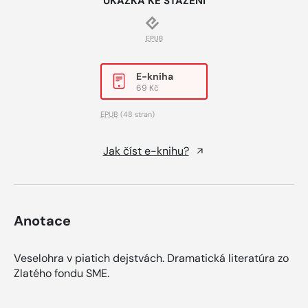
UKÁZKA KE STAŽENÍ
EPUB
E-kniha
69 Kč
EPUB
(48 stran)
Jak číst e-knihu?
Anotace
Veselohra v piatich dejstvách. Dramatická literatúra zo
Zlatého fondu SME.