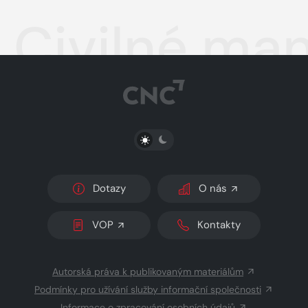
Civilné man
PŘEPNOUT SVĚTLÝ/TMAVÝ REŽIM
Dotazy
O nás
VOP
Kontakty
Autorská práva k publikovaným materiálům
Podmínky pro užívání služby informační společnosti
Informace o zpracování osobních údajů