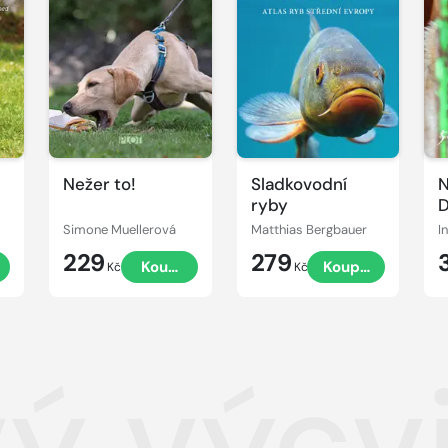
Nežer to!
Sladkovodní
N
ryby
D
d
Simone Muellerová
Matthias Bergbauer
229
279
Koupit
Koupit
Kč
Kč
ivý výc