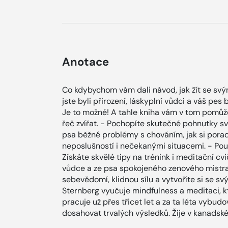
Anotace
Co kdybychom vám dali návod, jak žít se svý
jste byli přirození, láskyplní vůdci a váš pes
Je to možné! A tahle kniha vám v tom pomůže
řeč zvířat. - Pochopíte skutečné pohnutky své
psa běžné problémy s chováním, jak si poradit
neposlušností i nečekanými situacemi. - Pou
Získáte skvělé tipy na trénink i meditační cvič
vůdce a ze psa spokojeného zenového mistra.
sebevědomí, klidnou sílu a vytvoříte si se 
Sternberg vyučuje mindfulness a meditaci, kte
pracuje už přes třicet let a za ta léta vybudo
dosahovat trvalých výsledků. Žije v kanadsk