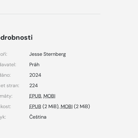
drobnosti
oři:
Jesse Sternberg
avatel:
Práh
dáno:
2024
et stran:
224
máty:
EPUB
,
MOBI
ikost:
EPUB
(2 MiB),
MOBI
(2 MiB)
yk:
Čeština