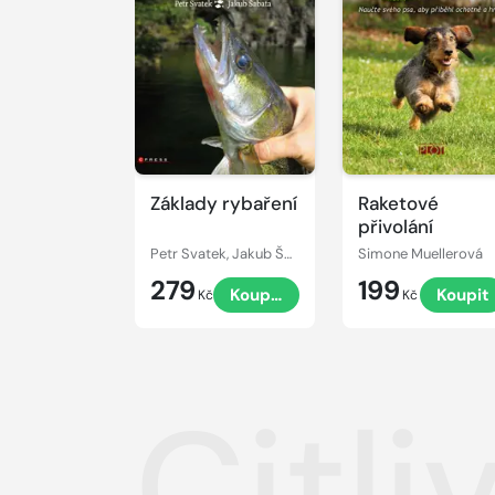
Základy rybaření
Raketové
přivolání
Petr Svatek, Jakub Šabata
Simone Muellerová
279
199
Koupit
Koupit
Kč
Kč
Citl