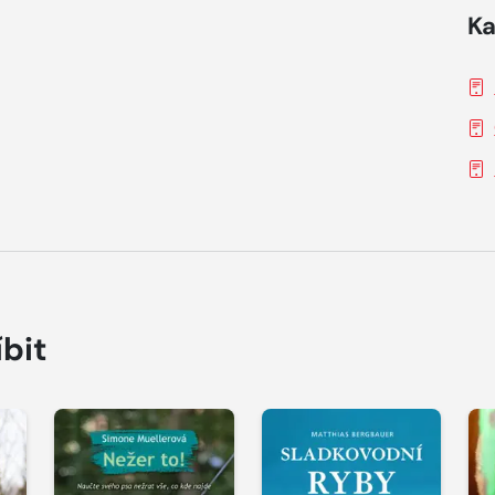
Ka
íbit