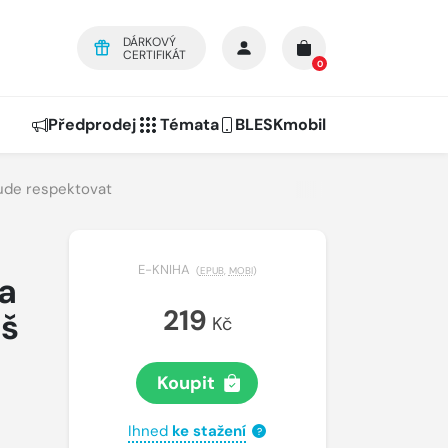
DÁRKOVÝ
CERTIFIKÁT
0
Předprodej
Témata
BLESKmobil
bude respektovat
E-KNIHA
(
EPUB
,
MOBI
)
a
219
áš
Kč
Koupit
Ihned
ke stažení
?