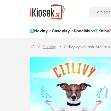
Přejít na hlavní obsah
VYHLEDÁVÁNÍ
Hlavní navigace
Noviny
Časopisy
Speciály
Knihy
E-knihy
Citlivý výcvik psa: Staňte