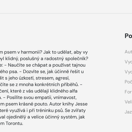
Po
Aut
m psem v harmonii? Jak to udělat, aby vy
 byl klidný, poslušný a radostný společník?
Vyd
: - Naučíte se chápat a používat tajnou
ho psa. - Dozvíte se, jak účinně řešit u
Vy
 s jeho úzkostí, stresem, agresí,
Poč
číte se z mnoha konkrétních příběhů. -
ení, které z vás udělají klidného alfa
For
 - Posílíte svou empatii, vnímavost,
Vel
svým psem krásné pouto. Autor knihy Jesse
ré využívá i při tréninku psů. Se zvířaty
Jaz
val ojedinělý a velice účinný systém, jak
ém Torontu.