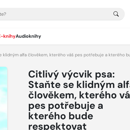
E-knihy
Audioknihy
 se klidným alfa člověkem, kterého váš pes potřebuje a kterého 
Citlivý výcvik psa:
Staňte se klidným alf
člověkem, kterého v
pes potřebuje a
kterého bude
respektovat