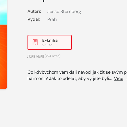
Autoři:
Jesse Sternberg
Vydal:
Práh
E-kniha
219 Kč
EPUB
,
MOBI
(224 stran)
Co kdybychom vám dali návod, jak žít se svým 
harmonii? Jak to udělat, aby vy jste byli...
Více