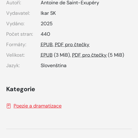
Autoři:
Antoine de Saint-Exupéry
Vydavatel:
Ikar SK
Vydáno:
2025
Počet stran:
440
Formáty:
EPUB
,
PDF pro čtečky
Velikost:
EPUB
(3 MiB),
PDF pro čtečky
(5 MiB)
Jazyk:
Slovenština
Kategorie
Poezie a dramatizace