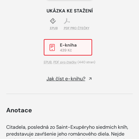
UKÁZKA KE STAŽENÍ
EPUB
PDF PRO ČTEČKY
E-kniha
439 Kč
EPUB
,
PDF pro čtečky
(440 stran)
Jak číst e-knihu?
Anotace
Citadela, posledná zo Saint-Exupéryho siedmich kníh,
predstavuje zavŕšenie jeho románového diela. Nejde