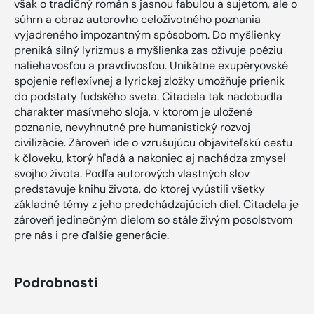
však o tradičný román s jasnou fabulou a sujetom, ale o
súhrn a obraz autorovho celoživotného poznania
vyjadreného impozantným spôsobom. Do myšlienky
preniká silný lyrizmus a myšlienka zas oživuje poéziu
naliehavosťou a pravdivosťou. Unikátne exupéryovské
spojenie reflexívnej a lyrickej zložky umožňuje prienik
do podstaty ľudského sveta. Citadela tak nadobudla
charakter masívneho sloja, v ktorom je uložené
poznanie, nevyhnutné pre humanistický rozvoj
civilizácie. Zároveň ide o vzrušujúcu objaviteľskú cestu
k človeku, ktorý hľadá a nakoniec aj nachádza zmysel
svojho života. Podľa autorových vlastných slov
predstavuje knihu života, do ktorej vyústili všetky
základné témy z jeho predchádzajúcich diel. Citadela je
zároveň jedinečným dielom so stále živým posolstvom
pre nás i pre ďalšie generácie.
Podrobnosti