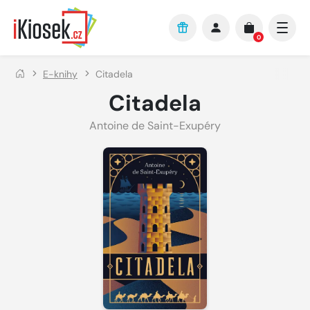
Přejít na hlavní obsah
0
E-knihy
Citadela
Citadela
Antoine de Saint-Exupéry