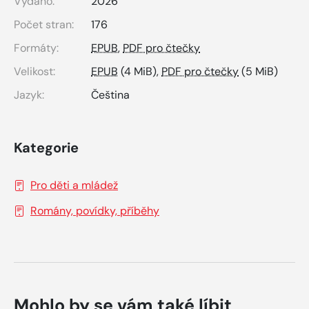
Vydáno:
2026
Počet stran:
176
Formáty:
EPUB
,
PDF pro čtečky
Velikost:
EPUB
(4 MiB),
PDF pro čtečky
(5 MiB)
Jazyk:
Čeština
Kategorie
Pro děti a mládež
Romány, povídky, příběhy
Mohlo by se vám také líbit