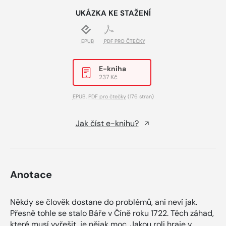
UKÁZKA KE STAŽENÍ
EPUB
PDF PRO ČTEČKY
E-kniha
237 Kč
EPUB
,
PDF pro čtečky
(176 stran)
Jak číst e-knihu?
Anotace
Někdy se člověk dostane do problémů, ani neví jak.
Přesně tohle se stalo Báře v Číně roku 1722. Těch záhad,
které musí vyřešit, je nějak moc. Jakou roli hraje v