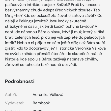
palácových intrikách pejsek Snížek? Proč byl unesen
bezvýznamný chudý adept úřednických zkoušek Tao
Ming-ťie? Kdo se pokouší zfalšovat císařovu závěť? Co
dělají v Pekingu jezuité? Jsou kočky skutečně
strážkyněmi času, jak tvrdí kočičí bohyně Li-šou? A
nepřijde náhodou Bára o hlavu, když ji muž, který si říká
bratr zelených lesů, proti její vůli zaplete do palácových
intrik? Nebo o ni přijde on sám ještě dřív, než Bára stačí
zjistit, kdo to doopravdy je? Historička Veronika Válková
ve svých knihách přenáší čtenáře do skutečné, reálné
historie, kde spolu s Bárou zažívají napínavé chvilky,
zároveň se toho ale také hodně dozvědí.
Podrobnosti
Autoři:
Veronika Válková
Vydavatel:
Bambook