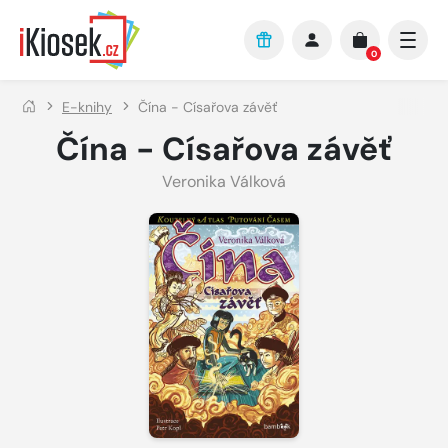
Přejít na hlavní obsah
0
E-knihy
Čína - Císařova závěť
Čína - Císařova závěť
Veronika Válková