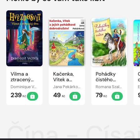
Vilma a
Kačenka,
Pohádky
ztracený
Vítek a
čistého
den
jejich
srdce
Dominique Valente
Jana Pekárková
Romana Szalaiová
E
pohádkové
239
49
79
dobrodružství
Kč
Kč
Kč
Čína - Císa