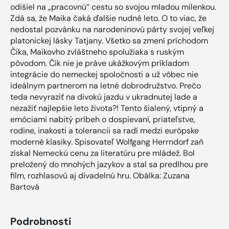
odišiel na „pracovnú“ cestu so svojou mladou milenkou.
Zdá sa, že Maika čaká ďalšie nudné leto. O to viac, že
nedostal pozvánku na narodeninovú párty svojej veľkej
platonickej lásky Tatjany. Všetko sa zmení príchodom
Čika, Maikovho zvláštneho spolužiaka s ruským
pôvodom. Čik nie je práve ukážkovým príkladom
integrácie do nemeckej spoločnosti a už vôbec nie
ideálnym partnerom na letné dobrodružstvo. Prečo
teda nevyraziť na divokú jazdu v ukradnutej lade a
nezažiť najlepšie leto života?! Tento šialený, vtipný a
emóciami nabitý príbeh o dospievaní, priateľstve,
rodine, inakosti a tolerancii sa radí medzi európske
moderné klasiky. Spisovateľ Wolfgang Herrndorf zaň
získal Nemeckú cenu za literatúru pre mládež. Bol
preložený do mnohých jazykov a stal sa predlhou pre
film, rozhlasovú aj divadelnú hru. Obálka: Zuzana
Bartová
Podrobnosti