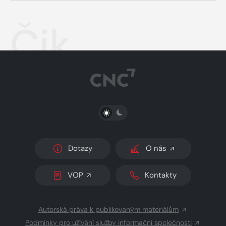
Čik
PŘEPNOUT SVĚTLÝ/TMAVÝ REŽIM
Dotazy
O nás
VOP
Kontakty
Autorská práva k publikovaným materiálům
Podmínky pro užívání služby informační společnosti