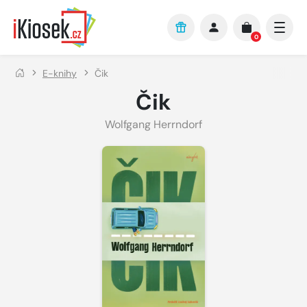
Přejít na hlavní obsah
0
E-knihy
Čik
Čik
Wolfgang Herrndorf