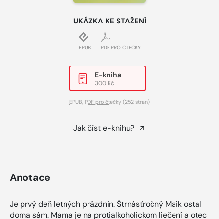
UKÁZKA KE STAŽENÍ
EPUB
PDF PRO ČTEČKY
E-kniha
300 Kč
EPUB
,
PDF pro čtečky
(252 stran)
Jak číst e-knihu?
Anotace
Je prvý deň letných prázdnin. Štrnásťročný Maik ostal
doma sám. Mama je na protialkoholickom liečení a otec