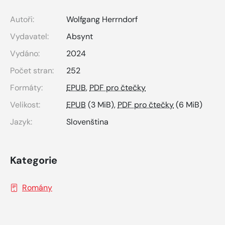
Autoři:
Wolfgang Herrndorf
Vydavatel:
Absynt
Vydáno:
2024
Počet stran:
252
Formáty:
EPUB
,
PDF pro čtečky
Velikost:
EPUB
(3 MiB),
PDF pro čtečky
(6 MiB)
Jazyk:
Slovenština
Kategorie
Romány