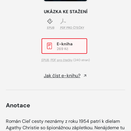
UKÁZKA KE STAŽENÍ
EPUB
PDF PRO ČTEČKY
E-kniha
269 Kč
EPUB
,
PDF pro čtečky
(240 stran)
Jak číst e-knihu?
Anotace
Román Cieľ cesty neznámy z roku 1954 patrí k dielam
Agathy Christie so špionážnou zápletkou. Nenájdeme tu