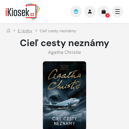
Přejít na hlavní obsah
0
E-knihy
Cieľ cesty neznámy
Cieľ cesty neznámy
Agatha Christie