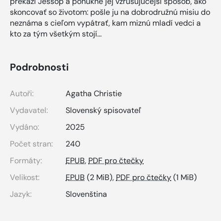
prekazí Jessop a ponúkne jej vzrušujúcejší spôsob, ako
skoncovať so životom: pošle ju na dobrodružnú misiu do
neznáma s cieľom vypátrať, kam miznú mladí vedci a
kto za tým všetkým stojí...
Podrobnosti
Autoři:
Agatha Christie
Vydavatel:
Slovenský spisovateľ
Vydáno:
2025
Počet stran:
240
Formáty:
EPUB
,
PDF pro čtečky
Velikost:
EPUB
(2 MiB),
PDF pro čtečky
(1 MiB)
Jazyk:
Slovenština