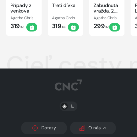
Případy z
Třetí dívka
Zabudnutá
venkova
vražda, 2.
vydanie
Agatha Christie
Agatha Christie
Agatha Christie
319
319
299
Kč
Kč
Kč
Cieľ cesty
PŘEPNOUT SVĚTLÝ/TMAVÝ REŽIM
Dotazy
O nás