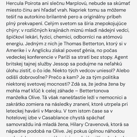
Hercula Poirota ani slečnu Marplovú, nebude sa skúmať
miesto činu ani hľadať vrah. Napriek tomu sa môžeme
tešiť na autorkino brilantné pero a originálny príbeh
plný prekvapení. Celým svetom sa šíria znepokojujúce
chýry: v rozličných krajinách miznú mladí nádejní vedci,
špičkoví lekári, fyzici, chemici, odborníci na atómovú
energiu. Jedným z nich je Thomas Betterton, ktorý si v
Amerike i v Anglicku získal povesť génia, no počas
vedeckej konferencie v Paríži sa stratí bez stopy. Agent
britskej tajnej služby Jessop sa podujme na neľahkú
úlohu zistiť, o čo ide. Niekto tých vedcov uniesol? Alebo
odišli dobrovoľne? Prečo a kam? Je za tým politika
niektorej svetovej mocnosti? Zdá sa, že jedna žena by
mohla mať kľúč k celej záhade – Bettertonova
manželka Olive. Tá však nanešťastie leží v nemocnici a
zakrátko zomiera na následky zranení, ktoré utrpela pri
leteckej havárii v Maroku. V tom istom čase sa v
hotelovej izbe v Casablance chystá spáchať
samovraždu iná mladá žena, Hilary Cravenová, ktorá sa
nápadne podobá na Olive. Jej pokus úplnou náhodou