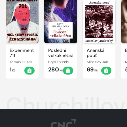
Experiment
Poslední
Anenská
711
velkokněžna
pouť
Tomáš Dušek
Bryn Thurnbullová
Miroslav Jandovský
1
280
69
Kč
Kč
Kč
Churchillo