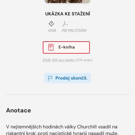
UKÁZKA KE STAŽENÍ
EPUB
PDF PRO ČTEČKY
E-kniha
EPUB
,
PDF pro čtečky
(376 stran)
Prodej skončil.
Anotace
V nejtemnějších hodinách války Churchill vsadil na
riskantní krok: proti nacistické tyranii nasadil muže,