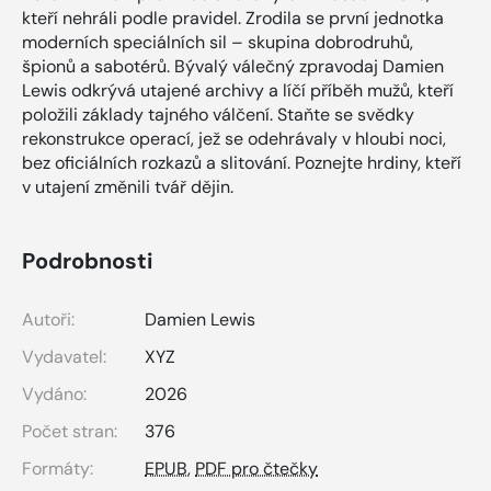
kteří nehráli podle pravidel. Zrodila se první jednotka
moderních speciálních sil – skupina dobrodruhů,
špionů a sabotérů. Bývalý válečný zpravodaj Damien
Lewis odkrývá utajené archivy a líčí příběh mužů, kteří
položili základy tajného válčení. Staňte se svědky
rekonstrukce operací, jež se odehrávaly v hloubi noci,
bez oficiálních rozkazů a slitování. Poznejte hrdiny, kteří
v utajení změnili tvář dějin.
Podrobnosti
Autoři:
Damien Lewis
Vydavatel:
XYZ
Vydáno:
2026
Počet stran:
376
Formáty:
EPUB
,
PDF pro čtečky