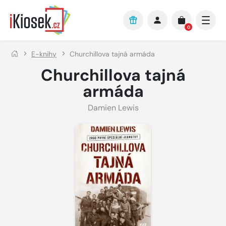
Přejít na hlavní obsah
0
E-knihy
Churchillova tajná armáda
Churchillova tajná
armáda
Damien Lewis